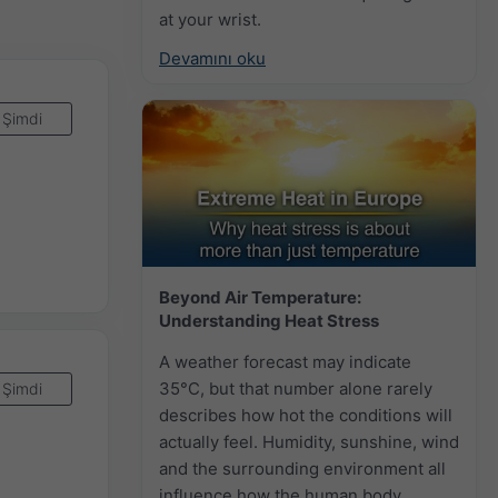
at your wrist.
Devamını oku
Şimdi
Beyond Air Temperature:
Understanding Heat Stress
A weather forecast may indicate
35°C, but that number alone rarely
Şimdi
describes how hot the conditions will
actually feel. Humidity, sunshine, wind
and the surrounding environment all
influence how the human body