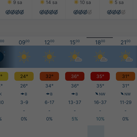
9 sa
14 sa
10 sa
5 sa
00
09
00
12
00
15
00
18
00
21
00
°
24°
32°
36°
35°
31°
°
26°
34°
36°
35°
31°
K
B
B
B
NW
NW
10
3-9
6-17
13-37
16-37
11-29
-
-
-
-
-
%
0%
0%
5%
10%
0%