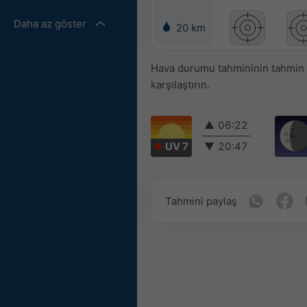
Daha az göster
20 km
Hava durumu tahmininin tahmin ed
karşılaştırın.
▲
06:22
UV 7
▼
20:47
Tahmini paylaş