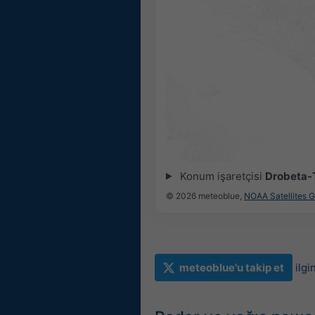
Konum işaretçisi
Drobeta-
© 2026 meteoblue,
NOAA Satellites 
meteoblue'u takip et
ilgi