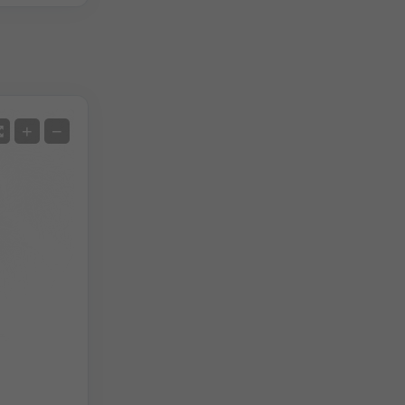
Uydu
+
−
Radarsız
Radar İle
Ölçülen Sıcaklık
Ölçülen Yağış
Screenshot
©