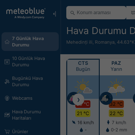
Hava Durumu D
7 Günlük Hava
Mehedinți ili
,
Romanya
,
44.63°K
Durumu
10 Günlük Hava
CTS
PAZ
Durumu
Bugün
Yarın
Bugünkü Hava
Durumu
Webcams
❯
36 °C
32 °C
Hava Durumu
21 °C
22 °C
Haritaları​
16 km/h
7 km/h
-
0-2 mm
Ürünler