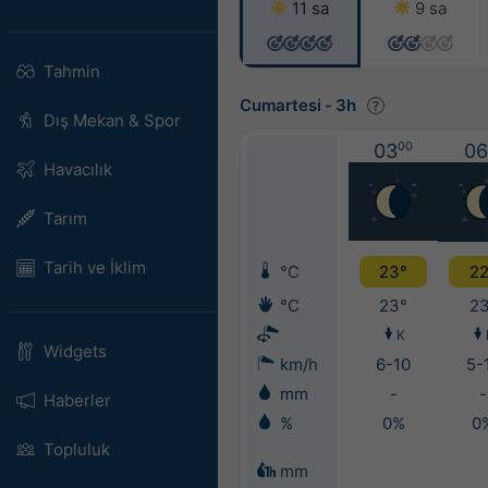
11 sa
9 sa
Tahmin
Cumartesi
-
3h
Dış Mekan & Spor
03
00
06
Havacılık
Tarım
Tarih ve İklim
°C
23°
22
°C
23°
23
K
Widgets
km/h
6-10
5-
mm
-
-
Haberler
%
0%
0
Topluluk
mm