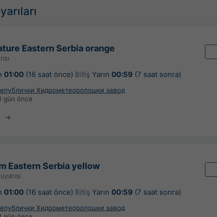
yarıları
ture Eastern Serbia orange
rısı
n
01:00
(16 saat önce)
Bitiş
Yarın
00:59
(7 saat sonra)
 Републички Хидрометеоролошки завод
1 gün önce
m Eastern Serbia yellow
uyarısı
n
01:00
(16 saat önce)
Bitiş
Yarın
00:59
(7 saat sonra)
 Републички Хидрометеоролошки завод
1 gün önce