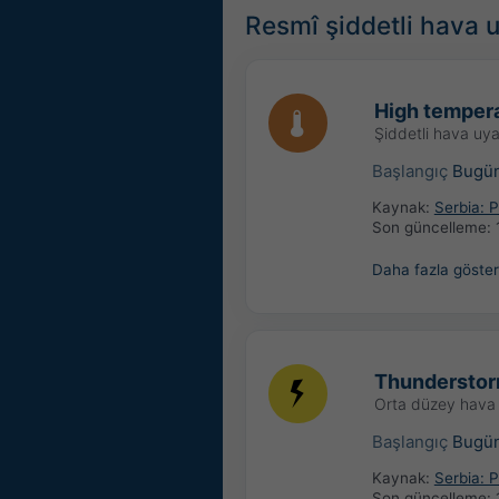
Resmî şiddetli hava u
High tempera
Şiddetli hava uya
Başlangıç
Bugü
Kaynak:
Serbia:
Son güncelleme:
Daha fazla göster
Thunderstor
Orta düzey hava 
Başlangıç
Bugü
Kaynak:
Serbia:
Son güncelleme: