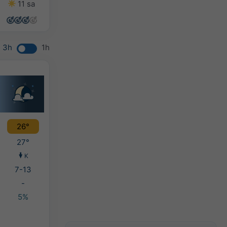
11 sa
14 sa
14 sa
14 sa
3h
1h
26°
27°
K
7-13
-
5%