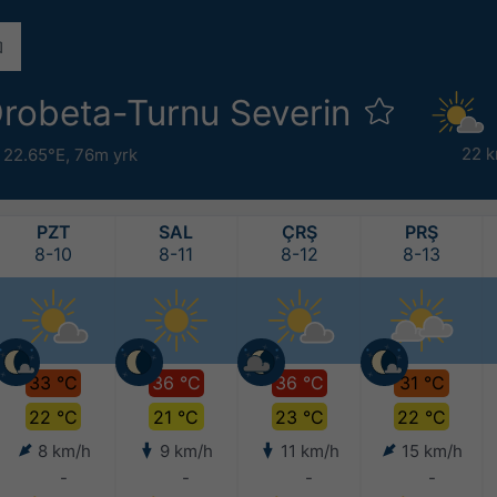
robeta-Turnu Severin
22 
 22.65°E,
76m yrk
PZT
SAL
ÇRŞ
PRŞ
8-10
8-11
8-12
8-13
33 °C
36 °C
36 °C
31 °C
22 °C
21 °C
23 °C
22 °C
8 km/h
9 km/h
11 km/h
15 km/h
-
-
-
-