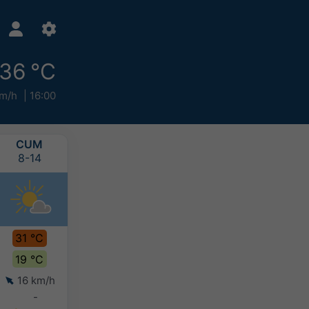
36 °C
km/h
16:00
CUM
CTS
PAZ
PZT
8-14
8-15
8-16
8-17
31 °C
31 °C
32 °C
33 °C
19 °C
18 °C
20 °C
21 °C
16 km/h
17 km/h
10 km/h
7 km/h
-
-
-
-