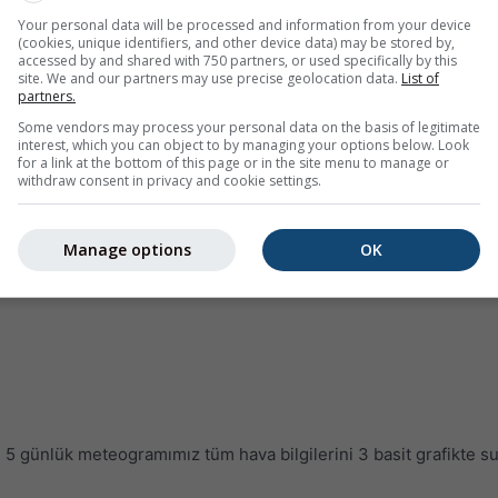
Your personal data will be processed and information from your device
(cookies, unique identifiers, and other device data) may be stored by,
accessed by and shared with 750 partners, or used specifically by this
site. We and our partners may use precise geolocation data.
List of
partners.
Some vendors may process your personal data on the basis of legitimate
interest, which you can object to by managing your options below. Look
for a link at the bottom of this page or in the site menu to manage or
withdraw consent in privacy and cookie settings.
Manage options
OK
5 günlük meteogramımız tüm hava bilgilerini 3 basit grafikte s