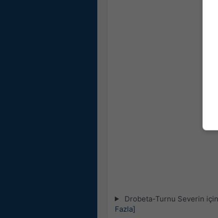
Drobeta-Turnu Severin için 
Fazla]