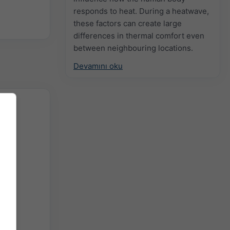
responds to heat. During a heatwave,
these factors can create large
differences in thermal comfort even
between neighbouring locations.
Devamını oku