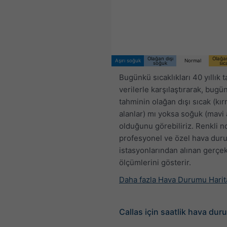
03:00 CEST
Thu 6
Fri 7
Sat 8
Olağan dışı
Olağan
Aşırı soğuk
Normal
soğuk
sıc
Bugünkü sıcaklıkları 40 yıllık t
verilerle karşılaştırarak, bugü
tahminin olağan dışı sıcak (kır
alanlar) mı yoksa soğuk (mavi 
olduğunu görebiliriz. Renkli n
profesyonel ve özel hava du
istasyonlarından alınan gerçek
ölçümlerini gösterir.
Daha fazla Hava Durumu Harit
Callas için saatlik hava du