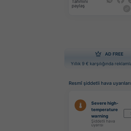
Tahmini
paylaş
AD FREE
Yıllık 9 € karşılığında reklamla
Resmî şiddetli hava uyarıları
Severe high-
temperature
warning
Şiddetli hava
uyarısı