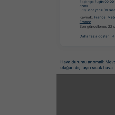
Başlangıç
Bugün
00:00
önce)
Bitiş
Gece yarısı (19 saat
Kaynak:
France: Met
France
Son güncelleme:
22 
Daha fazla göster
Hava durumu anomali: Mev
olağan dışı aşırı sıcak hava