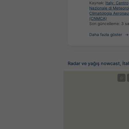
Kaynak:
Italy: Centro
Nazionale di Meteoro
Climatologia Aeronau
(CNMCA)
Son güncelleme:
3 s
Daha fazla göster
Radar ve yağış nowcast, İta
©