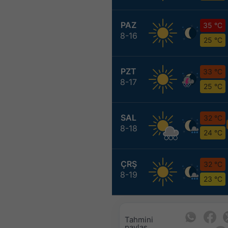
PAZ
35 °C
8-16
25 °C
PZT
33 °C
8-17
25 °C
SAL
32 °C
8-18
24 °C
ÇRŞ
32 °C
8-19
23 °C
Tahmini
paylaş