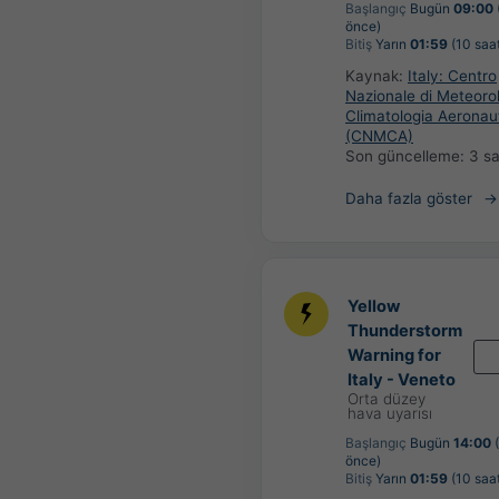
Başlangıç
Bugün
09:00
önce)
Bitiş
Yarın
01:59
(10 saat
Kaynak:
Italy: Centro
Nazionale di Meteoro
Climatologia Aeronau
(CNMCA)
Son güncelleme:
3 s
Daha fazla göster
Yellow
Thunderstorm
Warning for
Italy - Veneto
Orta düzey
hava uyarısı
Başlangıç
Bugün
14:00
(
önce)
Bitiş
Yarın
01:59
(10 saat