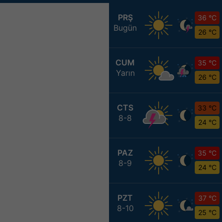
PRŞ
36 °C
Bugün
26 °C
CUM
35 °C
Yarın
26 °C
CTS
33 °C
8-8
24 °C
PAZ
35 °C
8-9
24 °C
PZT
37 °C
8-10
25 °C