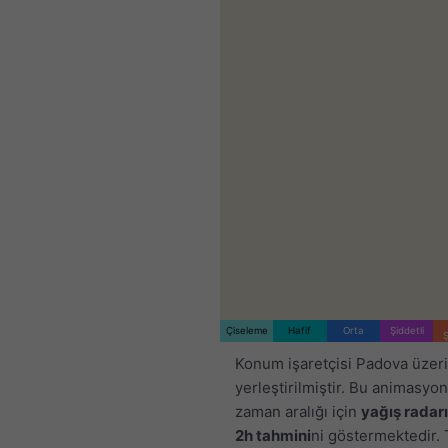
Çiseleme
Hafif
Orta
Şiddetli
Ş
Konum işaretçisi Padova üzer
yerleştirilmiştir. Bu animasyon,
zaman aralığı için
yağış radarı
2h tahmini
ni göstermektedir.