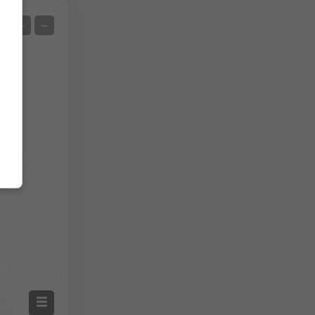
Uydu
+
−
Radarsız
Radar İle
Ölçülen Sıcaklık
Ölçülen Yağış
Screenshot
©