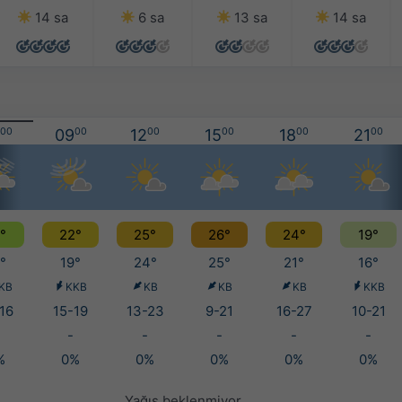
14 sa
6 sa
13 sa
14 sa
00
09
00
12
00
15
00
18
00
21
00
°
22°
25°
26°
24°
19°
°
19°
24°
25°
21°
16°
KB
KKB
KB
KB
KB
KKB
16
15-19
13-23
9-21
16-27
10-21
-
-
-
-
-
%
0%
0%
0%
0%
0%
Yağış beklenmiyor