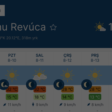
mu Revúca
8°K 20.12°E,
318m yrk
PZT
SAL
ÇRŞ
PRŞ
8-10
8-11
8-12
8-13
32 °C
32 °C
28 °C
28 °C
15 °C
18 °C
14 °C
13 °C
11 km/h
9 km/h
9 km/h
8 km/h
-
-
-
-