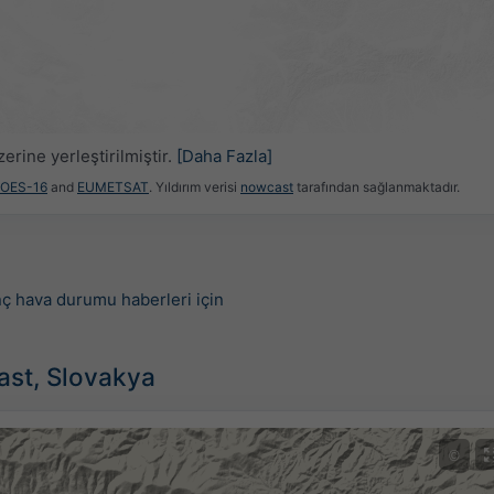
erine yerleştirilmiştir.
[Daha Fazla]
GOES-16
and
EUMETSAT
. Yıldırım verisi
nowcast
tarafından sağlanmaktadır.
nç hava durumu haberleri için
ast, Slovakya
©