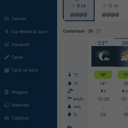
8 sa
12 sa
Tahmin
Cumartesi
-
3h
Dış Mekan & Spor
03
00
06
Havacılık
Tarım
Tarih ve İklim
°C
16°
17
°C
14°
15
K
K
Widgets
km/h
13-20
12-
Haberler
mm
-
-
%
0%
0
Topluluk