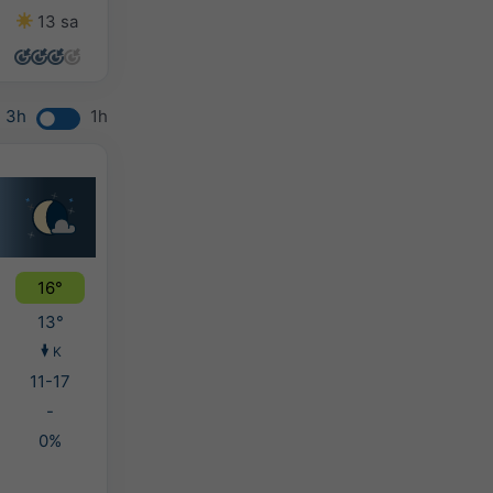
13 sa
14 sa
14 sa
14 sa
3h
1h
16°
13°
K
11-17
-
0%