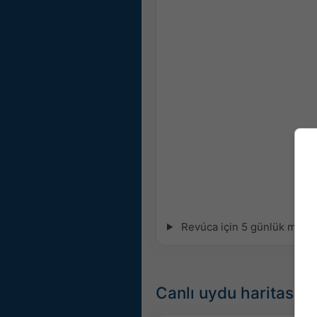
Revúca için 5 günlük meteog
Canlı uydu haritası, 