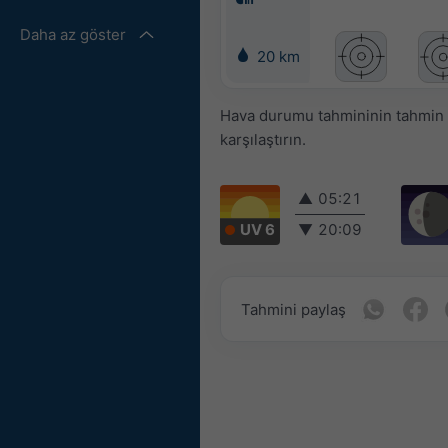
Daha az göster
20 km
Hava durumu tahmininin tahmin ed
karşılaştırın.
▲
05:21
UV 6
▼
20:09
Tahmini paylaş