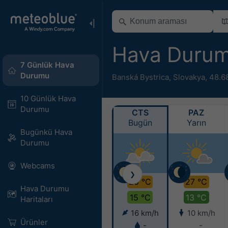
Hava Duru
7 Günlük Hava
Durumu
Banská Bystrica
,
Slovakya
,
48.6
10 Günlük Hava
Durumu
CTS
PAZ
Bugün
Yarın
Bugünkü Hava
Durumu
Webcams
❯
26 °C
27 °C
Hava Durumu
15 °C
13 °C
Haritaları​
16 km/h
10 km/h
Ürünler
-
-