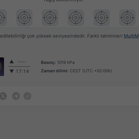
ilebilirliği çok yüksek seviyesindedir. Farklı tahminleri
MultiM
▲
----
Basınç:
1019 hPa
Zaman dilimi:
CEST (UTC +02:00h)
▼
17:14