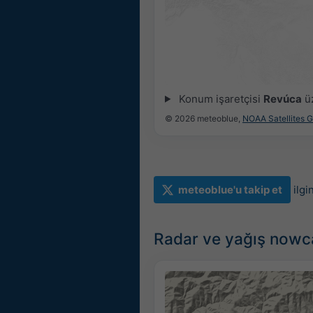
Konum işaretçisi
Revúca
üz
© 2026 meteoblue,
NOAA Satellites 
meteoblue'u takip et
ilgi
Radar ve yağış nowc