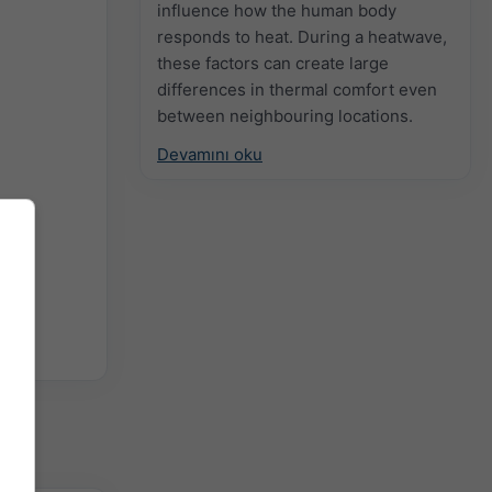
influence how the human body
responds to heat. During a heatwave,
these factors can create large
differences in thermal comfort even
between neighbouring locations.
Devamını oku
]