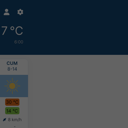
17 °C
6:00
CUM
CTS
PAZ
PZT
8-14
8-15
8-16
8-17
30 °C
31 °C
31 °C
30 °C
14 °C
17 °C
18 °C
17 °C
8 km/h
7 km/h
6 km/h
6 km/h
-
-
-
-