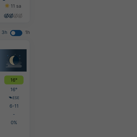
11 sa
10 sa
11 sa
9 sa
3h
1h
16°
16°
ESE
6-11
-
0%