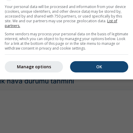
Your personal data will be processed and information from your device
(cookies, unique identifiers, and other device data) may be stored by,
accessed by and shared with 750 partners, or used specifically by this
site. We and our partners may use precise geolocation data.
List of
Orta
Şiddetli
Çok Şiddetli
Dolu
partners.
zerine yerleştirilmiştir. Bu animasyon, seçili zaman aralığı için
Some vendors may process your personal data on the basis of legitimate
mektedir. Turuncu çarpılar yıldırımı belirtir. Veriler
nowcast.de
t
interest, which you can object to by managing your options below. Look
for a link at the bottom of this page or in the site menu to manage or
vustralya'da mevcuttur). Çiseleme veya hafif kar yağışı, radar t
withdraw consent in privacy and cookie settings.
ti
renk kodludur ve turkuazdan kırmızıya kadar değişir.
Manage options
OK
tlik hava durumu tahmini