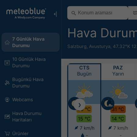
Hava Durum
7 Günlük Hava
Durumu
Salzburg
,
Avusturya
,
47.32°K 12
10 Günlük Hava
Durumu
CTS
PAZ
Bugün
Yarın
Bugünkü Hava
Durumu
Webcams
❯
26 °C
31 °C
Hava Durumu
15 °C
14 °C
Haritaları​
7 km/h
7 km/h
Ürünler
-
-