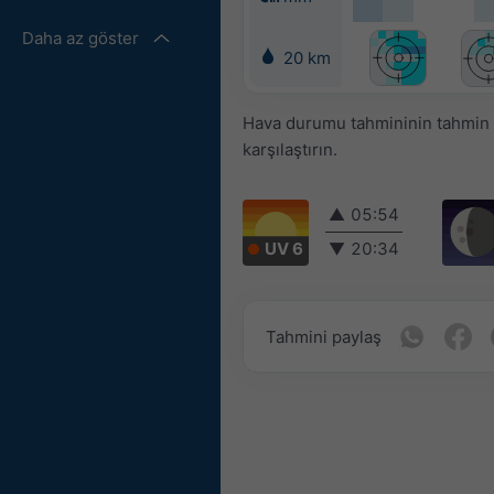
Daha az göster
20 km
Hava durumu tahmininin tahmin ed
karşılaştırın.
▲
05:54
UV 6
▼
20:34
Tahmini paylaş