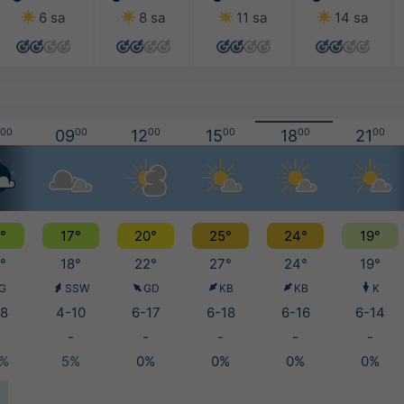
6 sa
8 sa
11 sa
14 sa
00
09
00
12
00
15
00
18
00
21
00
°
17°
20°
25°
24°
19°
°
18°
22°
27°
24°
19°
G
SSW
GD
KB
KB
K
8
4-10
6-17
6-18
6-16
6-14
-
-
-
-
-
0%
5%
0%
0%
0%
0%