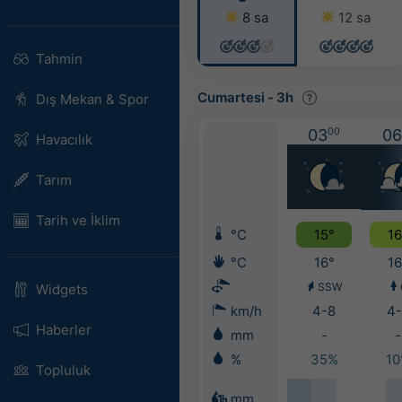
8 sa
12 sa
Tahmin
Cumartesi
-
3h
Dış Mekan & Spor
03
00
06
Havacılık
Tarım
Tarih ve İklim
°C
15°
16
°C
16°
16
SSW
Widgets
km/h
4-8
4-
Haberler
mm
-
-
%
35%
1
Topluluk
mm