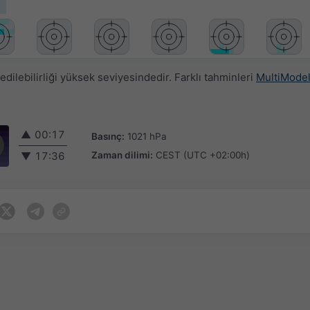
ilebilirliği yüksek seviyesindedir. Farklı tahminleri
MultiMode
▲
00:17
Basınç:
1021 hPa
Zaman dilimi:
CEST (UTC +02:00h)
▼
17:36