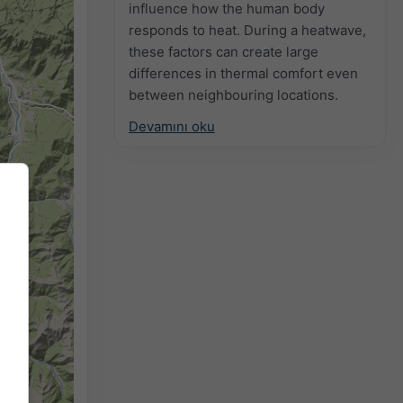
influence how the human body
responds to heat. During a heatwave,
these factors can create large
differences in thermal comfort even
between neighbouring locations.
Devamını oku