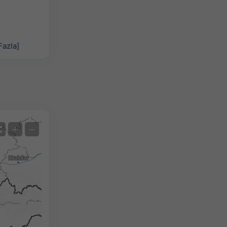
Fazla]
Uydu
+
−
Radarsız
Radar İle
Ölçülen Sıcaklık
Ölçülen Yağış
Screenshot
©