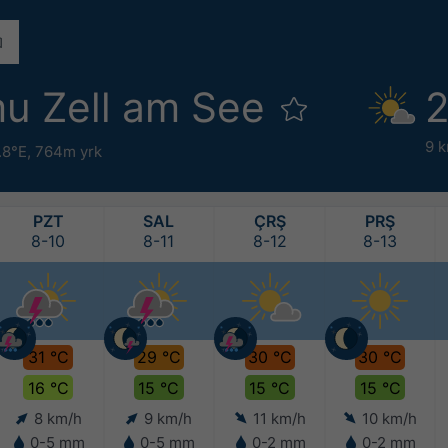
u Zell am See
2
9 
.8°E,
764m yrk
PZT
SAL
ÇRŞ
PRŞ
8-10
8-11
8-12
8-13
31 °C
29 °C
30 °C
30 °C
16 °C
15 °C
15 °C
15 °C
8 km/h
9 km/h
11 km/h
10 km/h
0-5 mm
0-5 mm
0-2 mm
0-2 mm