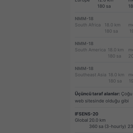
180 sa
1
NMM-18
South Africa
18.0 km
m
180 sa
1
NMM-18
South America
18.0 km
m
180 sa
2
NMM-18
Southeast Asia
18.0 km
m
180 sa
1
Üçüncü taraf alanlar:
Çoğu 
web sitesinde olduğu gibi
IFSENS-20
Global
20.0 km
360 sa (3-hourly)
23