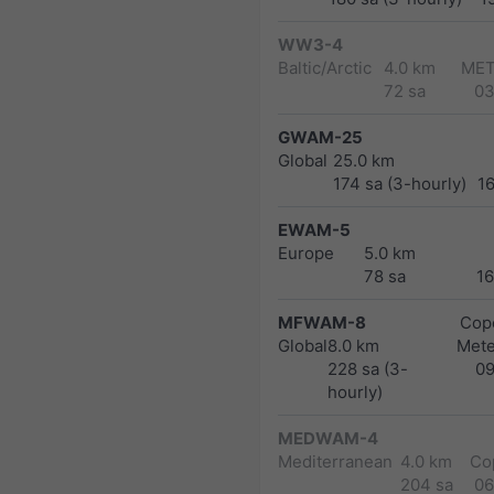
WW3-4
Baltic/Arctic
4.0 km
MET
72 sa
03
GWAM-25
Global
25.0 km
174 sa (3-hourly)
1
EWAM-5
Europe
5.0 km
78 sa
1
MFWAM-8
Cope
Global
8.0 km
Met
228 sa (3-
0
hourly)
MEDWAM-4
Mediterranean
4.0 km
Co
204 sa
06