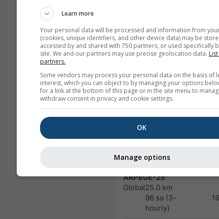
NAM-5
Learn more
North America
5.0 km
NO
Your personal data will be processed and information from you
48 sa
1
(cookies, unique identifiers, and other device data) may be store
accessed by and shared with 750 partners, or used specifically b
site. We and our partners may use precise geolocation data.
List
NAM-3
partners.
North America
3.0 km
NO
60 sa
03
Some vendors may process your personal data on the basis of l
interest, which you can object to by managing your options belo
for a link at the bottom of this page or in the site menu to manag
HRRR-2
withdraw consent in privacy and cookie settings.
North America
3.0 km
NO
17 sa
0
OK
FV3-5
Alaska
5.0 km
NO
48 sa
23
Manage options
ARPEGE-25
Global
25.0 km
96 sa (3-
1
hourly)