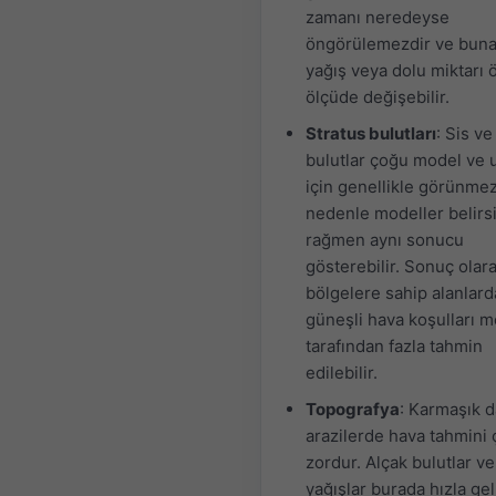
zamanı neredeyse
öngörülemezdir ve buna
yağış veya dolu miktarı 
ölçüde değişebilir.
Stratus bulutları
: Sis ve
bulutlar çoğu model ve 
için genellikle görünmez
nedenle modeller belirsi
rağmen aynı sonucu
gösterebilir. Sonuç olarak
bölgelere sahip alanlard
güneşli hava koşulları m
tarafından fazla tahmin
edilebilir.
Topografya
: Karmaşık d
arazilerde hava tahmini 
zordur. Alçak bulutlar ve
yağışlar burada hızla gel