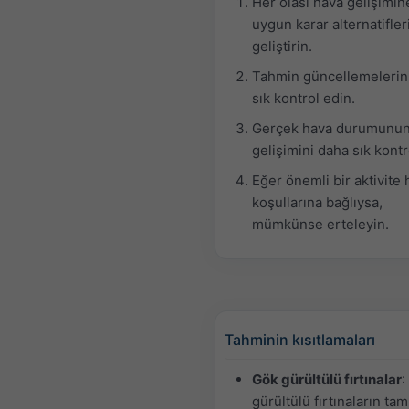
Her olası hava gelişimin
uygun karar alternatifler
geliştirin.
Tahmin güncellemelerin
sık kontrol edin.
Gerçek hava durumunu
gelişimini daha sık kontr
Eğer önemli bir aktivite
koşullarına bağlıysa,
mümkünse erteleyin.
Tahminin kısıtlamaları
Gök gürültülü fırtınalar
:
gürültülü fırtınaların tam