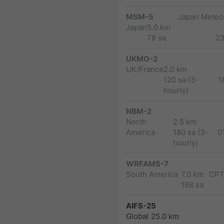
MSM-5
Japan Meteor
Japan
5.0 km
78 sa
2
UKMO-2
UK/France
2.0 km
120 sa (3-
1
hourly)
NBM-2
North
2.5 km
America
180 sa (3-
0
hourly)
WRFAMS-7
South America
7.0 km
CPT
168 sa
AIFS-25
Global
25.0 km