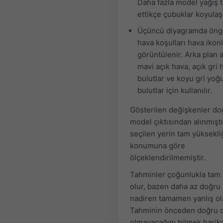
Daha fazla model yağış 
ettikçe çubuklar koyulaşı
Üçüncü diyagramda öng
hava koşulları hava ikonl
görüntülenir. Arka plan 
mavi açık hava, açık gri h
bulutlar ve koyu gri yoğ
bulutlar için kullanılır.
Gösterilen değişkenler d
model çıktısından alınmıştı
seçilen yerin tam yüksekli
konumuna göre
ölçeklendirilmemiştir.
Tahminler çoğunlukla tam i
olur, bazen daha az doğru 
nadiren tamamen yanlış ola
Tahminin önceden doğru 
olmayacağını bilmek harik