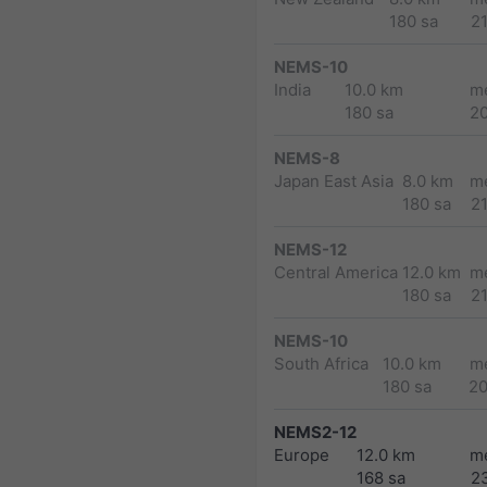
180 sa
2
NEMS-10
India
10.0 km
m
180 sa
2
NEMS-8
Japan East Asia
8.0 km
m
180 sa
2
NEMS-12
Central America
12.0 km
m
180 sa
2
NEMS-10
South Africa
10.0 km
m
180 sa
2
NEMS2-12
Europe
12.0 km
m
168 sa
2