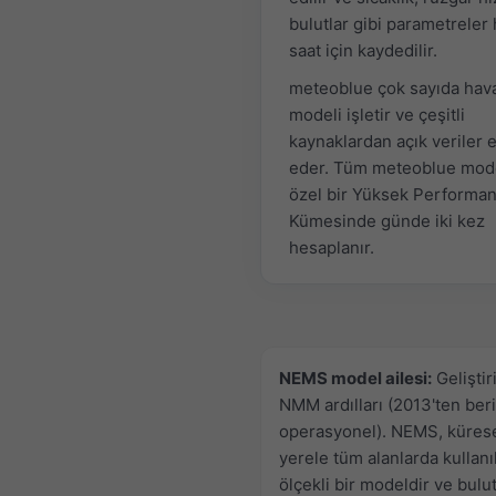
bulutlar gibi parametreler
saat için kaydedilir.
meteoblue çok sayıda hav
modeli işletir ve çeşitli
kaynaklardan açık veriler 
eder. Tüm meteoblue mode
özel bir Yüksek Performa
Kümesinde günde iki kez
hesaplanır.
NEMS model ailesi:
Geliştir
NMM ardılları (2013'ten beri
operasyonel). NEMS, küres
yerele tüm alanlarda kullanı
ölçekli bir modeldir ve bulut