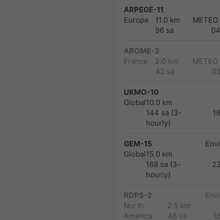
ARPEGE-11
Europe
11.0 km
METEO
96 sa
04
AROME-2
France
2.0 km
METEO
42 sa
0
UKMO-10
Global
10.0 km
144 sa (3-
1
hourly)
GEM-15
Env
Global
15.0 km
168 sa (3-
2
hourly)
RDPS-2
Env
North
2.5 km
America
48 sa
1