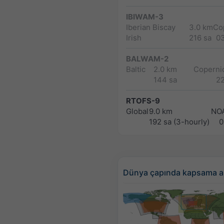
IBIWAM-3
Iberian Biscay
3.0 km
Co
Irish
216 sa
0
BALWAM-2
Baltic
2.0 km
Copernic
144 sa
2
RTOFS-9
Global
9.0 km
NO
192 sa (3-hourly)
0
Dünya çapında kapsama a