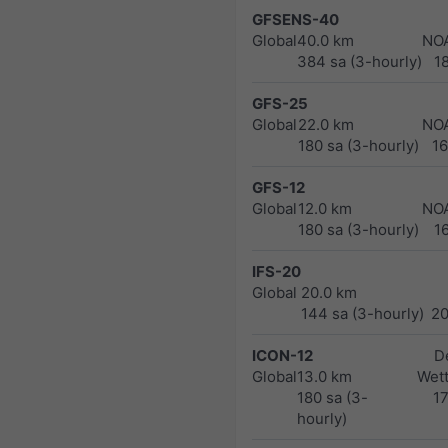
GFSENS-40
Global
40.0 km
NO
384 sa (3-hourly)
1
GFS-25
Global
22.0 km
NO
180 sa (3-hourly)
1
GFS-12
Global
12.0 km
NO
180 sa (3-hourly)
1
IFS-20
Global
20.0 km
144 sa (3-hourly)
2
ICON-12
D
Global
13.0 km
Wett
180 sa (3-
1
hourly)