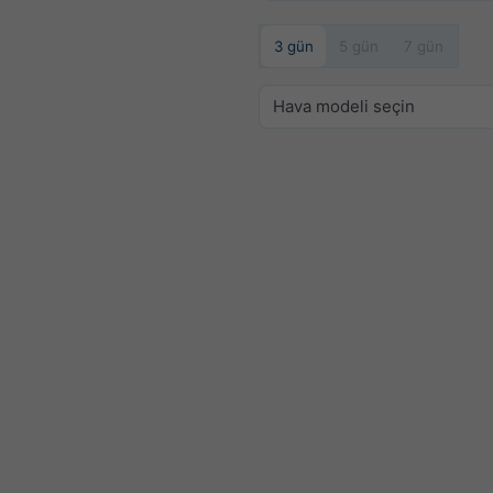
3 gün
5 gün
7 gün
Hava modeli seçin