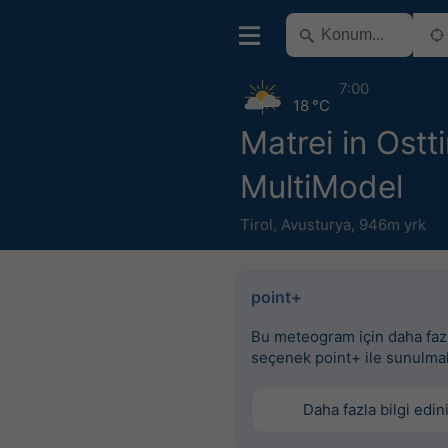
7:00
18 °C
Matrei in Ostti
MultiModel
Tirol
,
Avusturya
,
946m yrk
point+
Bu meteogram için daha faz
seçenek point+ ile sunulma
Daha fazla bilgi edin