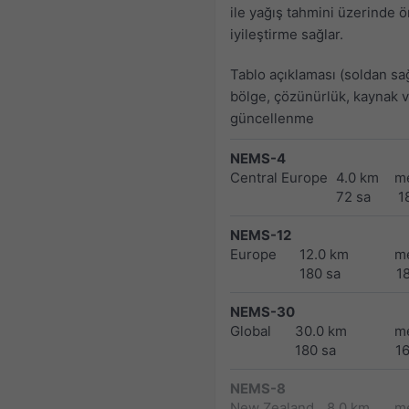
ile yağış tahmini üzerinde 
iyileştirme sağlar.
Tablo açıklaması (soldan sa
bölge, çözünürlük, kaynak 
güncellenme
NEMS-4
Central Europe
4.0 km
m
72 sa
1
NEMS-12
Europe
12.0 km
m
180 sa
1
NEMS-30
Global
30.0 km
m
180 sa
1
NEMS-8
New Zealand
8.0 km
m