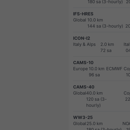
180 sa (3-hourly)
2
IFS-HRES
Global
10.0 km
144 sa (3-hourly)
2
ICON-I2
Italy & Alps
2.0 km
Ita
72 sa
0
CAMS-10
Europe
10.0 km
ECMWF Cop
96 sa
1
CAMS-40
Global
40.0 km
Co
120 sa (3-
2
hourly)
WW3-25
Global
25.0 km
NO
180 sa (3-hourly)
1