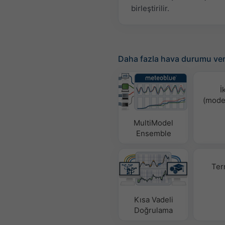
birleştirilir.
Daha fazla hava durumu ver
İ
(mode
MultiModel
Ensemble
Ter
Kısa Vadeli
Doğrulama