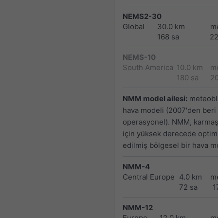
NEMS2-30
Global
30.0 km
m
168 sa
2
NEMS-10
South America
10.0 km
m
180 sa
2
NMM model ailesi:
meteoblu
hava modeli (2007'den beri
operasyonel). NMM, karmaşı
için yüksek derecede optim
edilmiş bölgesel bir hava mo
NMM-4
Central Europe
4.0 km
m
72 sa
1
NMM-12
Europe
12.0 km
m