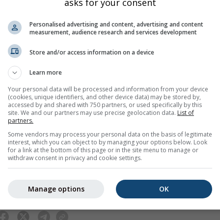
asks for your consent
Personalised advertising and content, advertising and content
measurement, audience research and services development
Store and/or access information on a device
Learn more
Your personal data will be processed and information from your device
(cookies, unique identifiers, and other device data) may be stored by,
accessed by and shared with 750 partners, or used specifically by this
site. We and our partners may use precise geolocation data.
List of
partners.
Some vendors may process your personal data on the basis of legitimate
interest, which you can object to by managing your options below. Look
for a link at the bottom of this page or in the site menu to manage or
All
<24 saat
24-48 saat
>48 saat
withdraw consent in privacy and cookie settings.
blue'a dünya genelinde 80'den fazla resmî kurum tarafından sağl
Manage options
OK
ir sorumluluk kabul etmez. Sorunlar,
Geri Bildirim formu
üzerinden