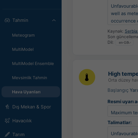
Unfavourable
well as mete
Tahmin
occurrence o
Kaynak:
Serbi
Meteogram
Son güncellem
Dil:
MultiModel
MultiModel Ensemble
High tempe
Mevsimlik Tahmin
Orta düzey hav
Başlangıç
Yar
Hava Uyarıları
Resmi uyarı a
Dış Mekan & Spor
Maximum te
Havacılık
Talimatlar:
Unfavourable
Tarım