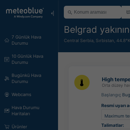
Belgrad yakının
7 Günlük Hava
Central Serbia
,
Sırbistan
,
44.8°
Durumu
10 Günlük Hava
Durumu
Bugünkü Hava
High tempe
Durumu
Orta düzey hav
Webcams
Başlangıç
Bu
Resmi uyarı a
Hava Durumu
Haritaları​
Maximum te
Talimatlar:
Ürünler