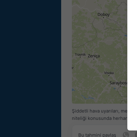
Şiddetli hava uyarıları, meteo
niteliği konusunda herhangi b
Bu tahmini paylaş