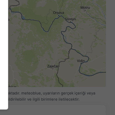
anmaktadır. meteoblue, uyarıların gerçek içeriği veya
 bildirilebilir ve ilgili birimlere iletilecektir.