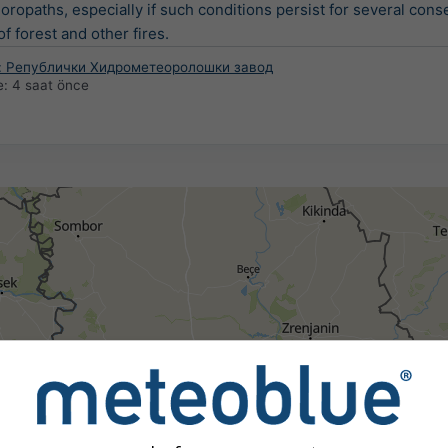
oropaths, especially if such conditions persist for several cons
f forest and other fires.
a: Републички Хидрометеоролошки завод
e:
4 saat önce