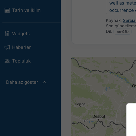
well as mete
occurrence o
Tarih ve İklim
Kaynak:
Serbi
Son güncellem
Dil:
Widgets
Haberler
Topluluk
Daha az göster