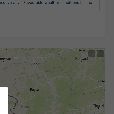
ecutive days. Favourable weather conditions for the 
+
−