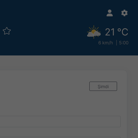
ı
21 °C
6 km/h
5:00
Şimdi