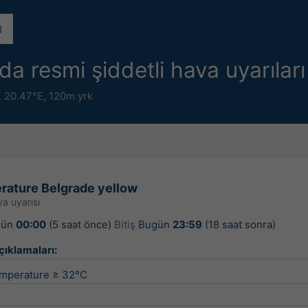
da resmi şiddetli hava uyarılar
K 20.47°E,
120m yrk
rature Belgrade yellow
a uyarısı
gün
00:00
(5 saat önce)
Bitiş
Bugün
23:59
(18 saat sonra)
çıklamaları:
mperature ≥ 32°C