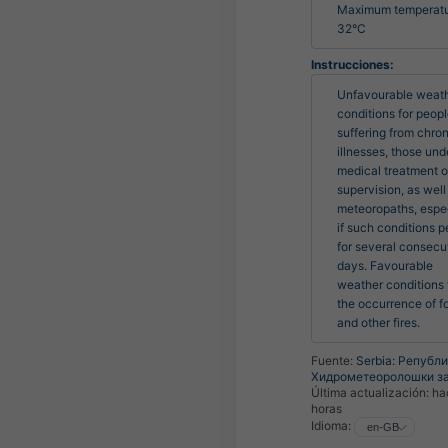
Maximum temperatu
32°C
Instrucciones:
Unfavourable weath
conditions for peopl
suffering from chron
illnesses, those unde
medical treatment or
supervision, as well 
meteoropaths, espec
if such conditions pe
for several consecut
days. Favourable 
weather conditions f
the occurrence of fo
and other fires.
Fuente:
Serbia: Републ
Хидрометеоролошки з
Última actualización:
ha
horas
Idioma: