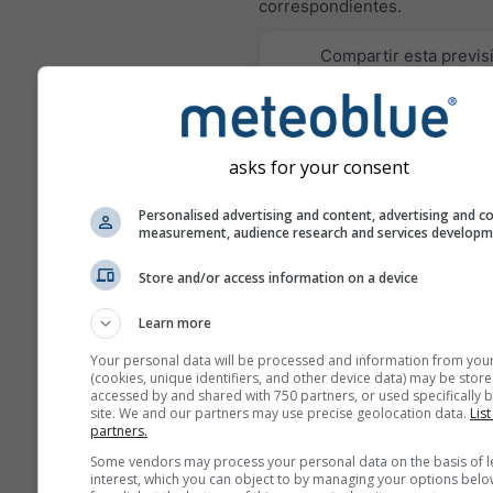
correspondientes.
Compartir esta previs
asks for your consent
Personalised advertising and content, advertising and c
meteoMail - Warnin
measurement, audience research and services develop
para Belgrado
Reciba gratuitamente avisos
Store and/or access information on a device
meteorológicos por correo ele
Learn more
meteoMail es gratuito y se p
cancelar en cualquier momen
Your personal data will be processed and information from you
(cookies, unique identifiers, and other device data) may be store
accessed by and shared with 750 partners, or used specifically b
site. We and our partners may use precise geolocation data.
List
partners.
Some vendors may process your personal data on the basis of l
interest, which you can object to by managing your options belo