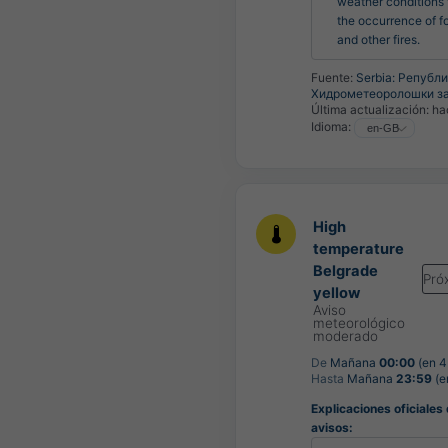
weather conditions f
the occurrence of fo
and other fires.
Fuente:
Serbia: Републ
Хидрометеоролошки з
Última actualización:
ha
Idioma:
High
temperature
Belgrade
Pró
yellow
Aviso
meteorológico
moderado
De
Mañana
00:00
(en 4
Hasta
Mañana
23:59
(e
Explicaciones oficiales
avisos: