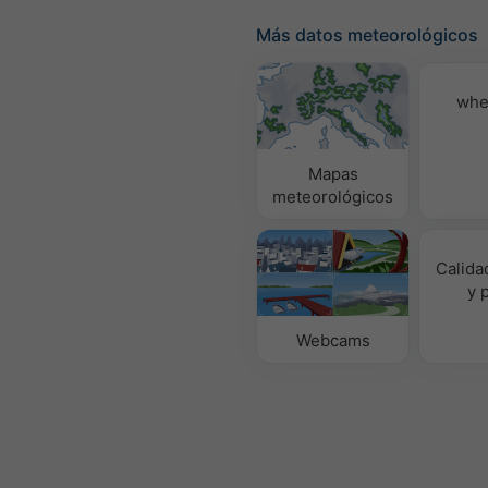
Más datos meteorológicos
whe
Mapas
meteorológicos
Calidad
y 
Webcams