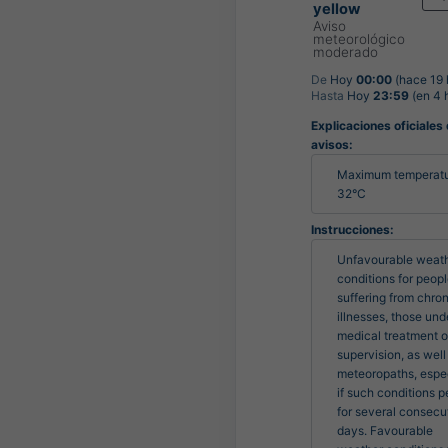
yellow
Aviso
meteorológico
moderado
De
Hoy
00:00
(hace 19 
Hasta
Hoy
23:59
(en 4 
Explicaciones oficiales
avisos:
Maximum temperatu
32°C
Instrucciones:
Unfavourable weath
conditions for peopl
suffering from chron
illnesses, those unde
medical treatment or
supervision, as well 
meteoropaths, espec
if such conditions pe
for several consecut
days. Favourable 