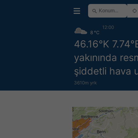
12:00
8 °C
46.16°K 7.74°
yakınında res
şiddetli hava u
3610m yrk