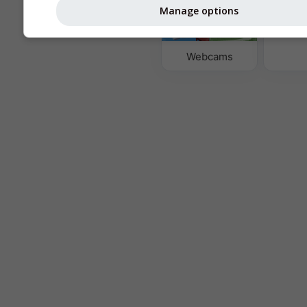
Manage options
Hava Ka
P
Webcams