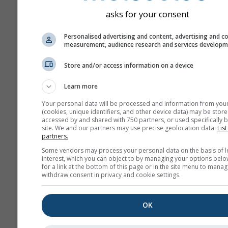
asks for your consent
E-posta adresinizi üçüncü taraflar
Personalised advertising and content, advertising and c
paylaşmıyoruz, ayrıntılar için
gizlil
measurement, audience research and services develop
politikamıza
bakabilirsiniz. meteob
servislerini kullanarak
şartlar ve ko
Store and/or access information on a device
kabul etmiş olursunuz. E-posta adr
diğer meteoblue hizmetlerinde de
kullanılabilir.
Learn more
Your personal data will be processed and information from you
(cookies, unique identifiers, and other device data) may be store
accessed by and shared with 750 partners, or used specifically b
Daha fazla hava durumu ver
site. We and our partners may use precise geolocation data.
List
partners.
Some vendors may process your personal data on the basis of l
whe
interest, which you can object to by managing your options belo
for a link at the bottom of this page or in the site menu to manag
withdraw consent in privacy and cookie settings.
Hava Durumu
Haritaları​
OK