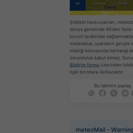
All
<24 saat
24-48 sa
Şiddetli hava uyarıları, meteob
dünya genelinde 80'den fazla
kurum tarafından sağlanmaktad
meteoblue, uyarıların gerçek i
niteliği konusunda herhangi bi
sorumluluk kabul etmez. Soru
Bildirim formu
üzerinden bildir
ilgili birimlere iletilecektir.
Bu tahmini paylaş
meteoMail - Warnin