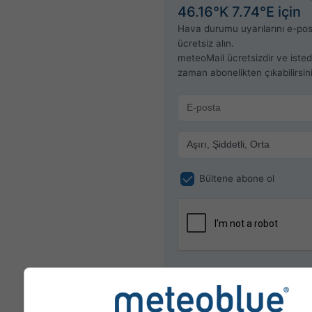
46.16°K 7.74°E için
Hava durumu uyarılarını e-post
ücretsiz alın.
meteoMail ücretsizdir ve isted
zaman abonelikten çıkabilirsini
Bültene abone ol