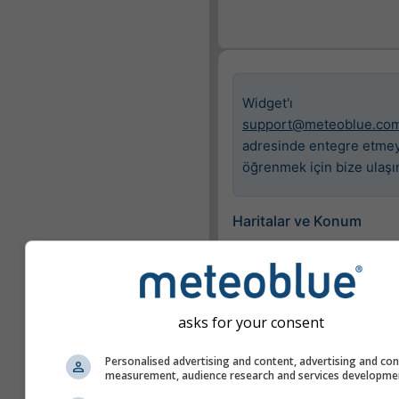
Widget'ı
support@meteoblue.co
adresinde entegre etmey
öğrenmek için bize ulaşı
Haritalar ve Konum
Şehir
Basel
asks for your consent
Mevcut haritalar
Personalised advertising and content, advertising and co
Yalnızca seçilen harita
measurement, audience research and services developme
göster