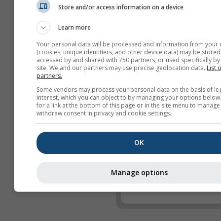
Store and/or access information on a device
Özellikler
Learn more
Başlık
Your personal data will be processed and information from your 
Webcams
(cookies, unique identifiers, and other device data) may be stored
accessed by and shared with 750 partners, or used specifically by 
Paylaş
site. We and our partners may use precise geolocation data.
List 
partners.
Bilgi
Some vendors may process your personal data on the basis of le
interest, which you can object to by managing your options below
Widget genişliği
for a link at the bottom of this page or in the site menu to manage
withdraw consent in privacy and cookie settings.
Genişliği otomatik ol
ayarla
Genişliği manuel seç 
OK
Widget yüksekliği (px
Manage options