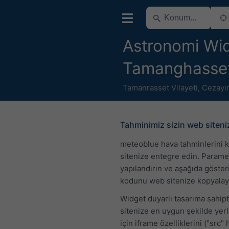
Astronomi Wid
Tamanghasset
Tamanrasset Vilayeti
,
Cezayi
Tahminimiz sizin web siten
meteoblue hava tahminlerini 
sitenize entegre edin. Parame
yapılandırın ve aşağıda göste
kodunu web sitenize kopyalay
Widget duyarlı tasarıma sahip
sitenize en uygun şekilde yer
için iframe özelliklerini ("src" 