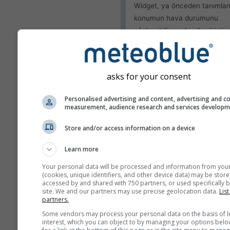
Widget, ya önceden tanımlan
konumun hava durumunu
gösterebilir ya da sitenizi ziy
eden her bir ziyaretçinin ko
algılamayı deneyebilir.
Mevcut konumu kulla
asks for your consent
Kullanıcı konumunu te
Personalised advertising and content, advertising and c
measurement, audience research and services develop
Görünüm
Store and/or access information on a device
Özellikler
Learn more
Sıcaklık ve nemi atla
Your personal data will be processed and information from you
(cookies, unique identifiers, and other device data) may be store
accessed by and shared with 750 partners, or used specifically b
site. We and our partners may use precise geolocation data.
List
partners.
Daha fazla hava durumu ver
Some vendors may process your personal data on the basis of l
interest, which you can object to by managing your options belo