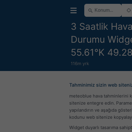
3 Saatlik Hav
Durumu Widge
55.61°K 49.28
116m yrk
Tahminimiz sizin web siten
meteoblue hava tahminlerini 
sitenize entegre edin. Parame
yapılandırın ve aşağıda göste
kodunu web sitenize kopyalay
Widget duyarlı tasarıma sahip