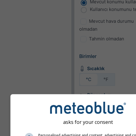
Mevcut konumu kulla
Kullanıcı konumunu te
Mevcut hava durumu
olmadan
Tahmin olmadan
Birimler
Sıcaklık
°C
°F
Rüzgar hızı
bft
km/h
m/s
mph
kn
asks for your consent
Personalised advertising and content, advertising and c