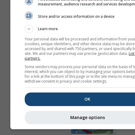
Görünüm
measurement, audience research and services develop
Gün
Store and/or access information on a device
Learn more
Your personal data will be processed and information from you
Arka plan
(cookies, unique identifiers, and other device data) may be store
Arka plan resmi ile
accessed by and shared with 750 partners, or used specifically b
site. We and our partners may use precise geolocation data.
List
Arka plan renkli
partners.
Arka plan yok: Koyu 
Some vendors may process your personal data on the basis of l
Arka plan yok: Açık m
interest, which you can object to by managing your options belo
for a link at the bottom of this page or in the site menu to manag
withdraw consent in privacy and cookie settings.
OK
Daha fazla hava durumu ver
Manage options
Ast
Wid