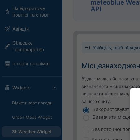
meteoblue Wea
API
На відкритому
повітрі та спорт
Авіяція
Сільське
Увійдіть, щоб вбудув
господарство
Історія та клімат
Місцезнаходже
Віджет може або показуват
визначеного місцезнаходж
Widgets
визначити місцезнаходженн
вашого сайту.
Віджет карт погоди
Використовувати по
Визначити місцезна
Urban Maps Widget
Без поточної погоди
3h Weather Widget
Без прогнозу