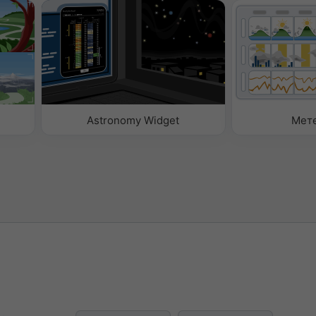
нням
м
кст
кст
Astronomy Widget
Мет