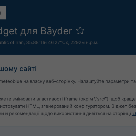
dget для Bāyder
blic of Iran
,
35.88°Пн 46.27°Сх,
2292м н.р.м.
шому сайті
meteoblue на власну веб-сторінку. Налаштуйте параметри та
жете змінювати властивості iframe (окрім \"src\"), щоб краще
истовувати HTML, згенерований конфігуратором. Віджет бе
ви й рекомендації щодо використання дивіться на сторінці
«