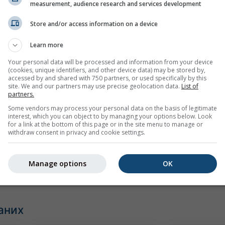
measurement, audience research and services development
Store and/or access information on a device
Learn more
Your personal data will be processed and information from your device
(cookies, unique identifiers, and other device data) may be stored by,
accessed by and shared with 750 partners, or used specifically by this
site. We and our partners may use precise geolocation data.
List of
partners.
Some vendors may process your personal data on the basis of legitimate
interest, which you can object to by managing your options below. Look
mph
kn
for a link at the bottom of this page or in the site menu to manage or
withdraw consent in privacy and cookie settings.
д
Manage options
OK
аних