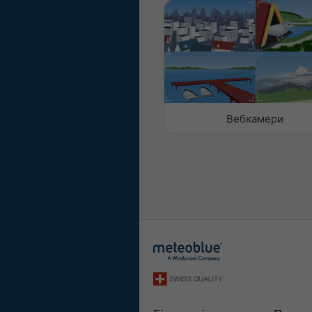
Фонове зображення
З фоновим зображе
З фоновим кольоро
Без фону: темний те
Без фону: світлий те
Вебкамери