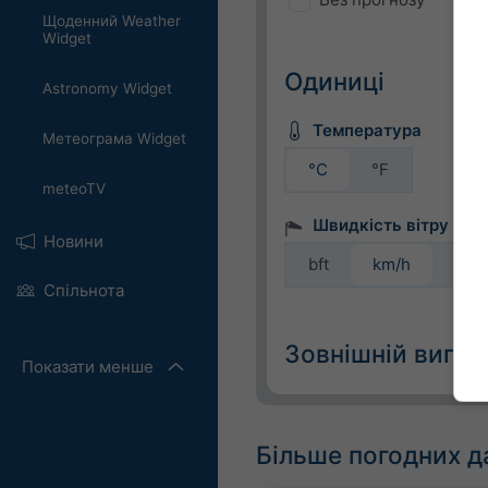
Щоденний Weather
Widget
Одиниці
Astronomy Widget
Температура
Метеограма Widget
°C
°F
meteoTV
Швидкість вітру
Новини
bft
km/h
m/s
Спільнота
Зовнішній вигля
Показати менше
Днів
Більше погодних д