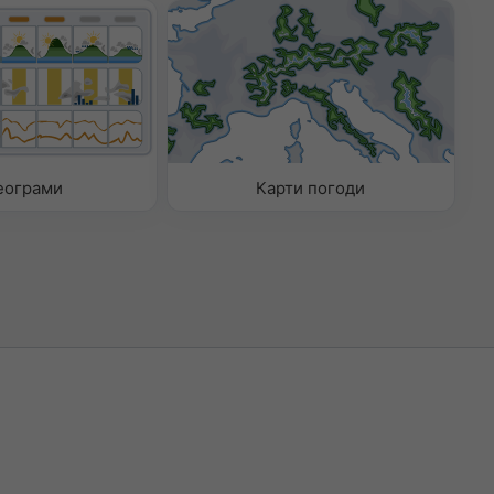
еограми
Карти погоди