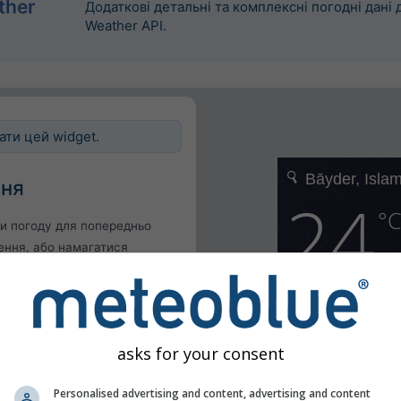
ther
Додаткові детальні та комплексні погодні дані
Weather API.
ати цей widget.
ння
и погоду для попередньо
ення, або намагатися
я кожного відвідувача
точне місцезнаходження
ходження користувача
asks for your consent
Personalised advertising and content, advertising and content