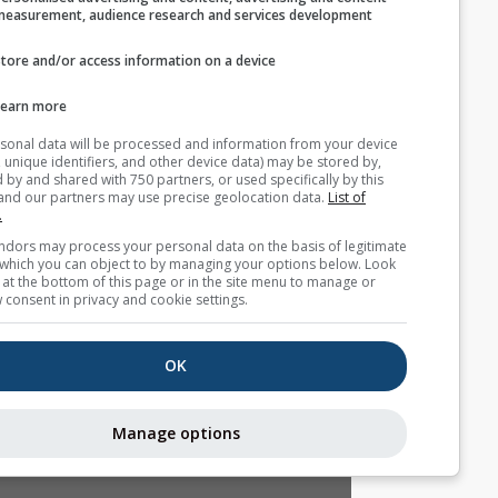
measurement, audience research and services develop
Store and/or access information on a device
بيانات طقس إضافية
Learn more
Your personal data will be processed and information from you
AIR
(cookies, unique identifiers, and other device data) may be store
accessed by and shared with 750 partners, or used specifically b
site. We and our partners may use precise geolocation data.
List
partners.
خرائط الطقس
Some vendors may process your personal data on the basis of l
interest, which you can object to by managing your options belo
for a link at the bottom of this page or in the site menu to manag
التيارات الحرارية
withdraw consent in privacy and cookie settings.
OK
Stueve &
Sounding
Manage options