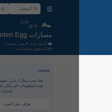
21:00
22 °C
مسارات Hinteri Egg
كانتون بازل الريف
,
سويسرا
,
1169م فوق سطح البحر
point+
هذا مجرد مثال لـ ‎بازل, سويسرا. لرؤية
هذه المعلومات لأي مكان على الأرض،
اشترك في point+
تعرّف على المزيد