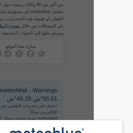
من أكثر من 80 وكالة رسمية حول العالم. لا
تتحمل meteoblue أي مسؤولية بشأن المحتوى
الفعلي أو طبيعة هذه التحذيرات. يمكن الإبلاغ
عن المشكلات من خلال
نموذج الملاحظات
وسيتم نقلها إلى الجهات المختصة.
شارك هذا التوقع
meteoMail - Warnings لـ
55.61°ش 49.28°ش
احصل على تحذيرات الطقس عبر البريد
الإلكتروني مجانًا.
meteoMail خدمة مجانية ويمكن إلغاء
الاشتراك فيها في أي وقت.