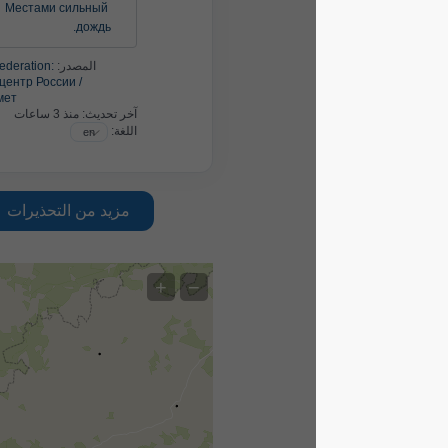
Местами сильный 
дождь.
المصدر:
Russian Federation:
Гидрометцентр России /
Росгидромет
آخر تحديث:
منذ 3 ساعات
اللغة:
مزيد من التحذيرات
+
−