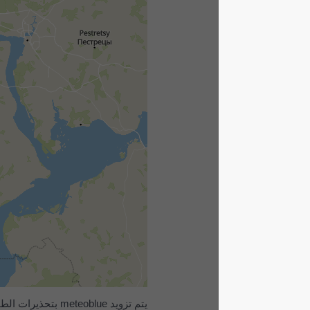
يتم تزويد meteoblue بتحذيرات الطقس الشديد