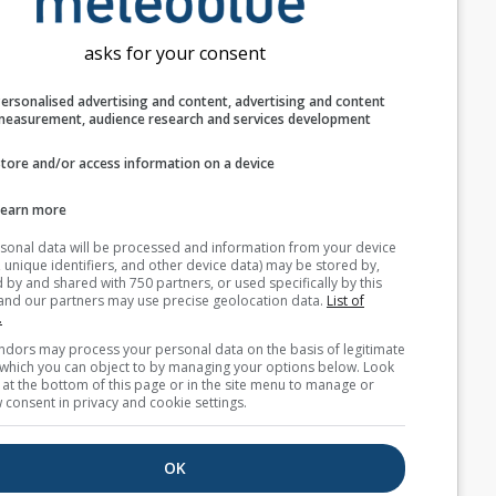
asks for your consent
Personalised advertising and content, advertising and c
measurement, audience research and services develop
اشترك في النشرة الإخبارية
Store and/or access information on a device
Learn more
Your personal data will be processed and information from you
(cookies, unique identifiers, and other device data) may be store
accessed by and shared with 750 partners, or used specifically b
site. We and our partners may use precise geolocation data.
List
partners.
Some vendors may process your personal data on the basis of l
interest, which you can object to by managing your options belo
for a link at the bottom of this page or in the site menu to manag
withdraw consent in privacy and cookie settings.
نحن لا نشارك عنوان بريدك الإلكتروني مع جهات
خارجية كما هو موضح في
سياسة الخصوصية
الخاصة
بنا. باستخدامك لخدمات meteoblue، فإنك توافق
OK
على
الشروط والأحكام
الخاصة بنا. سيكون بإمكانك
استخدام عنوان بريدك الإلكتروني أيضًا مع خدمات