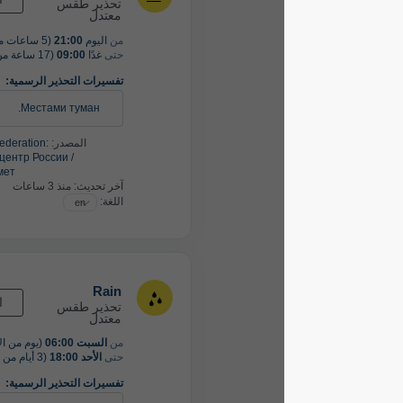
تحذير طقس
معتدل
من
اليوم
21:00
(5 ساعات من الآن)
حتى
غدًا
09:00
(17 ساعة من الآن)
تفسيرات التحذير الرسمية:
Местами туман.
المصدر:
Russian Federation:
Гидрометцентр России /
Росгидромет
آخر تحديث:
منذ 3 ساعات
اللغة:
Rain
القادم
تحذير طقس
معتدل
من
السبت 06:00
(يوم من الآن)
حتى
الأحد 18:00
(3 أيام من الآن)
تفسيرات التحذير الرسمية: