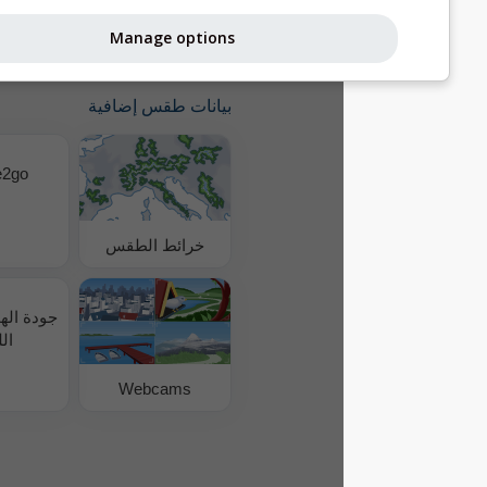
meteoblue الأخرى.
Manage options
بيانات طقس إضافية
where2go
خرائط الطقس
جودة الهواء وحبوب
اللقاح
Webcams