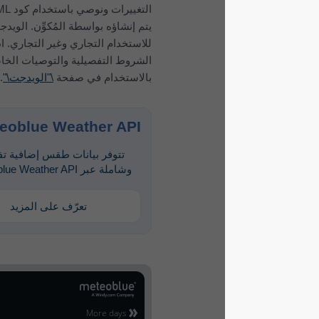
التغييرات ونوصي باستخدام كود HTML الذي
يتم إنشاؤه بواسطة المُكوِّن. الويدجت مجاني
للاستخدام التجاري وغير التجاري. اطلع على
الشروط التفصيلية والتوصيات الخاصة
بالاستخدام في صفحة
\"الويدجت\"
.
meteoblue Weather API
تتوفر بيانات طقس إضافية تفصيلية
وشاملة عبر meteoblue Weather API.
تعرّف على المزيد