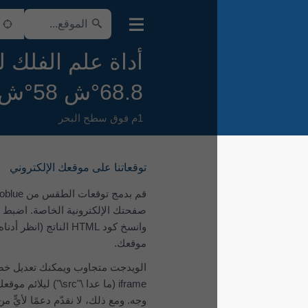
أداة علم الفلك لـ
68.8°ش 58°ش
1م فوق سطح البحر
توقعاتنا على موقعك الإلكتروني
قم بدمج توقعات الطقس من meteoblue في
صفحتك الإلكترونية الخاصة. اضبط المعلمات
وانسخ كود ‎HTML‎ الناتج (انظر أدناه) إلى
موقعك.
الويدجت متجاوب ويمكنك تعديل خصائص
iframe (ما عدا \"src\") ليلائم موقعك على أفضل
وجه. ومع ذلك، لا نقدّم دعمًا لأيٍّ من هذه