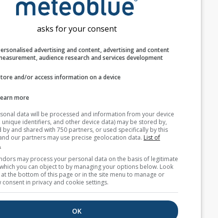
اكتشاف موقع المستخدم
asks for your consent
المظهر
Personalised advertising and content, advertising and c
الميزات
measurement, audience research and services develop
تجاهل درجة الحرارة والرطوبة
Store and/or access information on a device
Learn more
Your personal data will be processed and information from you
(cookies, unique identifiers, and other device data) may be store
بيانات طقس إضافية
accessed by and shared with 750 partners, or used specifically b
site. We and our partners may use precise geolocation data.
List
partners.
Astronomy
Some vendors may process your personal data on the basis of l
Seeing
interest, which you can object to by managing your options belo
for a link at the bottom of this page or in the site menu to manag
withdraw consent in privacy and cookie settings.
Cross-section
OK