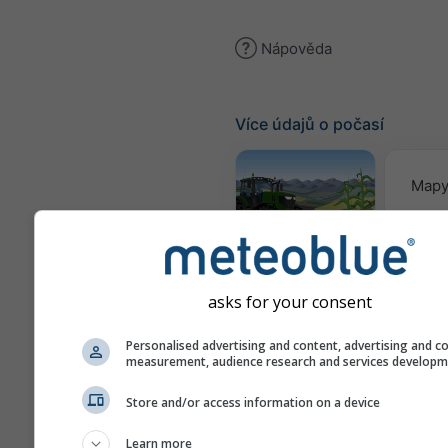
Nápověda
Více údajů o počasí
Mapy
Meteogram
AGRO
asks for your consent
Se
Personalised advertising and content, advertising and c
pře
measurement, audience research and services develop
Store and/or access information on a device
Webkamery
Learn more