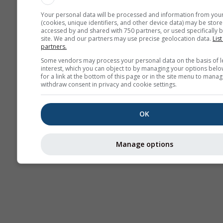
Your personal data will be processed and information from you
(cookies, unique identifiers, and other device data) may be store
accessed by and shared with 750 partners, or used specifically b
site. We and our partners may use precise geolocation data.
List
partners.
Some vendors may process your personal data on the basis of l
interest, which you can object to by managing your options belo
for a link at the bottom of this page or in the site menu to manag
withdraw consent in privacy and cookie settings.
OK
Manage options