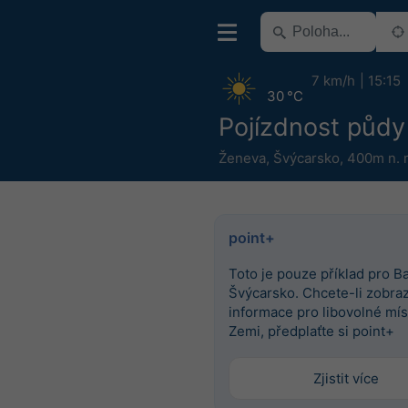
7 km/h
15:15
30 °C
Pojízdnost půd
Ženeva
,
Švýcarsko
,
400m n. 
point+
Toto je pouze příklad pro Ba
Švýcarsko. Chcete-li zobrazi
informace pro libovolné mís
Zemi, předplaťte si point+
Zjistit více