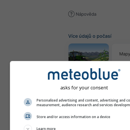
Nápověda
Více údajů o počasí
Mapy
Meteogram
AGRO
asks for your consent
Se
Personalised advertising and content, advertising and c
pře
measurement, audience research and services develop
Store and/or access information on a device
Webkamery
Learn more