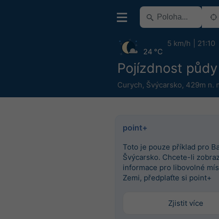
5 km/h
21:10
24 °C
Pojízdnost půdy
Curych
,
Švýcarsko
,
429m n. 
point+
Toto je pouze příklad pro Ba
Švýcarsko. Chcete-li zobrazi
informace pro libovolné mís
Zemi, předplaťte si point+
Zjistit více