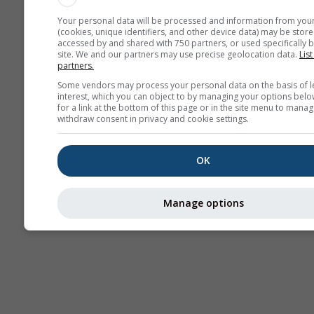
Your personal data will be processed and information from you
(cookies, unique identifiers, and other device data) may be store
accessed by and shared with 750 partners, or used specifically b
site. We and our partners may use precise geolocation data.
List
partners.
Some vendors may process your personal data on the basis of l
interest, which you can object to by managing your options belo
for a link at the bottom of this page or in the site menu to manag
withdraw consent in privacy and cookie settings.
OK
Manage options