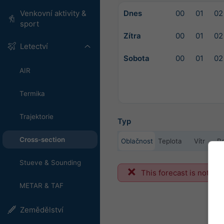
Dnes
00
01
02
Venkovní aktivity &
sport
Zítra
00
01
02
Letectví
Sobota
00
01
02
AIR
Termika
Trajektorie
Typ
Cross-section
Oblačnost
Teplota
Vítr
Re
Stueve & Sounding
This forecast is not ava
METAR & TAF
Zemědělství