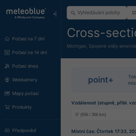
Cross-sect
Počasí na 7 dní
Michigan
,
Spojené státy americ
Počasí na 14 dní
Počasí dnes
Tot
point+
Webkamery
mís
Mapy počasí
Vzdálenost (stupně, přibl. vz
Produkty
Předpověď
Místní čas: Čtvrtek 17:33, 