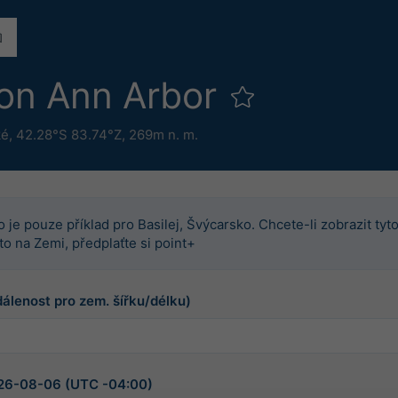
ion Ann Arbor
ké
,
42.28°S 83.74°Z,
269m n. m.
o je pouze příklad pro Basilej, Švýcarsko. Chcete-li zobrazit tyt
to na Zemi, předplaťte si point+
dálenost pro zem. šířku/délku)
2026-08-06 (UTC -04:00)