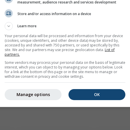
ázka
measurement, audience research and services development
Store and/or access information on a device
Learn more
Your personal data will be processed and information from your device
(cookies, unique identifiers, and other device data) may be stored by,
accessed by and shared with 750 partners, or used specifically by this
site. We and our partners may use precise geolocation data.
List of
partners.
Some vendors may process your personal data on the basis of legitimate
interest, which you can object to by managing your options below. Look
for a link at the bottom of this page or in the site menu to manage or
withdraw consent in privacy and cookie settings.
Manage options
OK