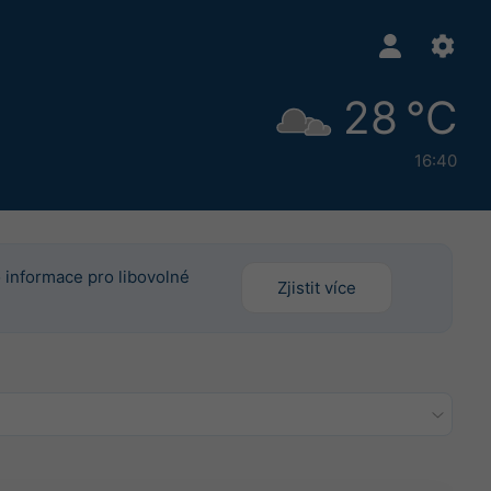
28 °C
16:40
o informace pro libovolné
Zjistit více