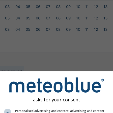
03
04
05
06
07
08
09
10
11
12
13
03
04
05
06
07
08
09
10
11
12
13
03
04
05
06
07
08
09
10
11
12
13
lativní vlhkost
ilable for the selected location
asks for your consent
Personalised advertising and content, advertising and content