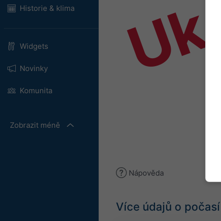
Uk
Historie & klima
Widgets
Novinky
Komunita
Zobrazit méně
Nápověda
Více údajů o počasí