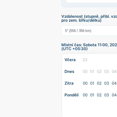
Vzdálenost (stupně, přibl. vz
pro zem. šířku/délku)
Místní čas: Sobota 11:00, 2
(UTC +05:30)
Včera
23
Dnes
00
01
02
03
04
Zítra
00
01
02
03
04
Pondělí
00
01
02
03
04