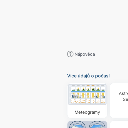
Nápověda
Více údajů o počasí
Ast
Se
Meteogramy