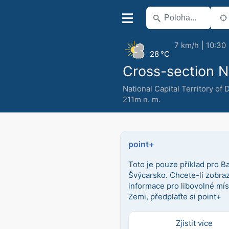
7 km/h
10:30
28 °C
Cross-section No
National Capital Territory of 
211m n. m.
point+
Toto je pouze příklad pro Ba
Švýcarsko. Chcete-li zobrazi
informace pro libovolné mís
Zemi, předplaťte si point+
Zjistit více