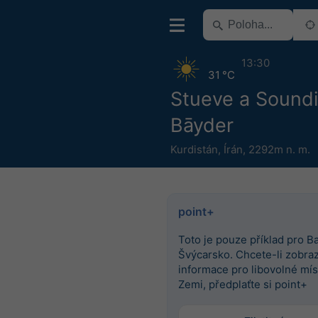
13:30
31 °C
Stueve a Sound
Bāyder
Kurdistán
,
Írán
,
2292m n. m.
point+
Toto je pouze příklad pro Ba
Švýcarsko. Chcete-li zobrazi
informace pro libovolné mís
Zemi, předplaťte si point+