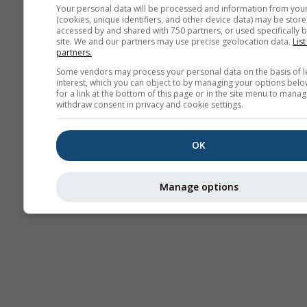
Your personal data will be processed and information from you
(cookies, unique identifiers, and other device data) may be store
Termika
accessed by and shared with 750 partners, or used specifically b
site. We and our partners may use precise geolocation data.
List
partners.
Some vendors may process your personal data on the basis of l
Traj
interest, which you can object to by managing your options belo
for a link at the bottom of this page or in the site menu to manag
withdraw consent in privacy and cookie settings.
Cross-section
OK
Manage options