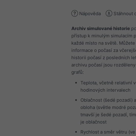
Nápověda
Stáhnout 
Archiv simulované historie
po
přístup k minulým simulacím p
každé místo na světě. Můžete 
informace o počasí za včerej
historii počasí z posledních l
archivu počasí jsou rozděleny
grafů:
Teplota, včetně relativní v
hodinových intervalech
Oblačnost (šedé pozadí) a
obloha (světle modré poz
tmavší je šedé pozadí, tím
je oblačnost
Rychlost a směr větru (ve