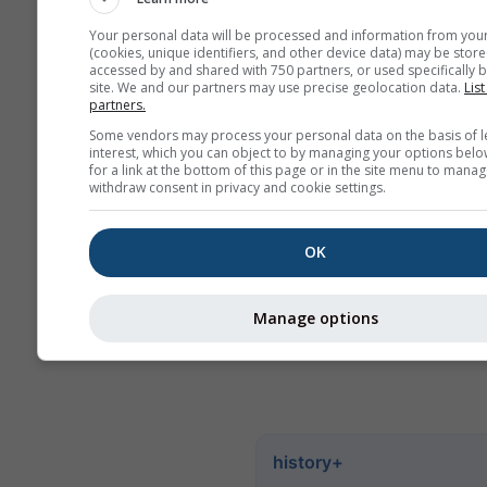
měsíců jsou agregac
měsíční.
Your personal data will be processed and information from you
(cookies, unique identifiers, and other device data) may be store
Nabízíme také prodej
accessed by and shared with 750 partners, or used specifically b
site. We and our partners may use precise geolocation data.
List
surových dat. Pro víc
partners.
informací nás kontakt
Some vendors may process your personal data on the basis of l
(
support@meteoblue
interest, which you can object to by managing your options belo
for a link at the bottom of this page or in the site menu to manag
Hodinová historická
withdraw consent in privacy and cookie settings.
meteorologická data od r
pro Mašhad lze zakoupit 
OK
history+
. Stáhněte si pr
jako je teplota, vítr, oblač
srážky, ve formátu CSV p
Manage options
libovolné místo na Zemi.
history+