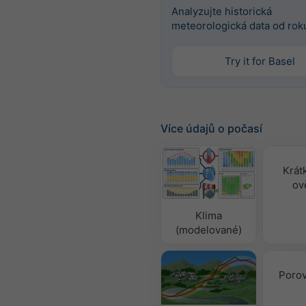
Analyzujte historická
meteorologická data od rok
Try it for Basel
Více údajů o počasí
Krát
ov
Klima
(modelované)
Porov