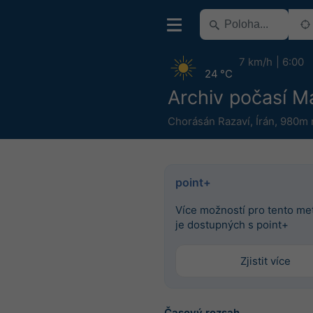
7 km/h
6:00
24 °C
Archiv počasí 
Chorásán Razaví
,
Írán
,
980m n
point+
Více možností pro tento m
je dostupných s point+
Zjistit více
Časový rozsah