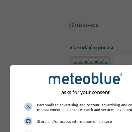
Nápověda
Více údajů o počasí
Te
Meteogramy
asks for your consent
Mapa
Personalised advertising and content, advertising and c
measurement, audience research and services develop
Store and/or access information on a device
Mapy počasí