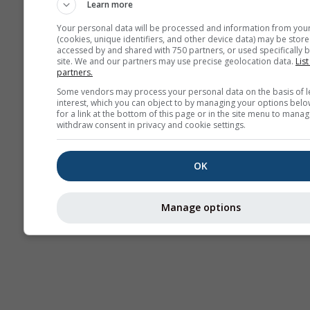
Learn more
Your personal data will be processed and information from you
(cookies, unique identifiers, and other device data) may be store
accessed by and shared with 750 partners, or used specifically b
site. We and our partners may use precise geolocation data.
List
partners.
Some vendors may process your personal data on the basis of l
interest, which you can object to by managing your options belo
for a link at the bottom of this page or in the site menu to manag
withdraw consent in privacy and cookie settings.
OK
Manage options