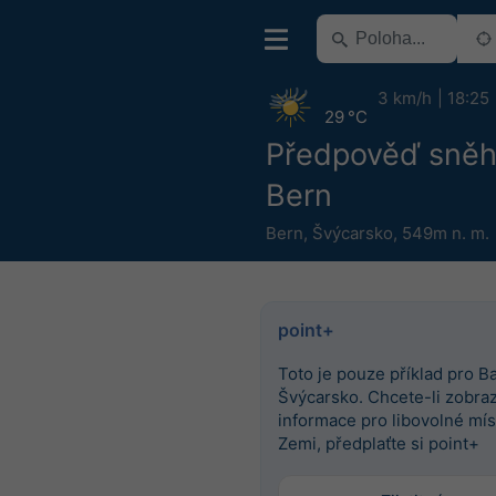
3 km/h
18:25
29 °C
Předpověď sněh
Bern
Bern
,
Švýcarsko
,
549m n. m.
point+
Toto je pouze příklad pro Ba
Švýcarsko. Chcete-li zobrazi
informace pro libovolné mís
Zemi, předplaťte si point+