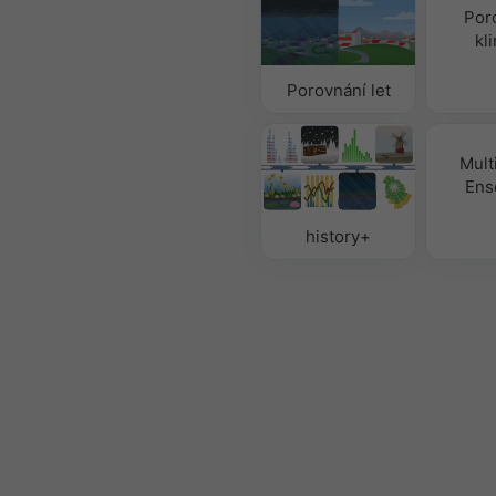
Por
kl
Porovnání let
Mult
Ens
history+