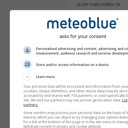
je jen malá naděje na
předpověď sezóny pro d
období. Existují regiony 
situace, kde mohou být
sezónní předpovědi pom
asks for your consent
přesné. Nejznámějšími
příklady jsou situace El N
Personalised advertising and content, advertising and c
La Niña.
measurement, audience research and services develop
Různé zde prezentované
Store and/or access information on a device
modely jsou počítány:
European Center of Med
Learn more
Range Weather Forecast
Your personal data will be processed and information from you
(ECMWF), National Cente
(cookies, unique identifiers, and other device data) may be store
accessed by and shared with 750 partners, or used specifically b
Environmental Predictio
site. We and our partners may use precise geolocation data.
List
(NCEP/NOAA), Deutsche
partners.
Wetterdienst (DWD), UK-
Some vendors may process your personal data on the basis of l
MetOffice (UKMO),
interest, which you can object to by managing your options belo
for a link at the bottom of this page or in the site menu to manag
MeteoFrance (METEOFR)
withdraw consent in privacy and cookie settings.