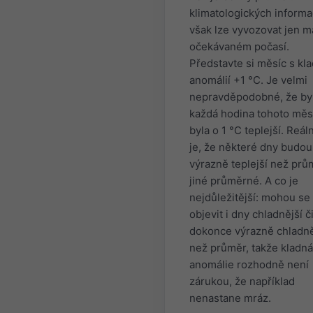
klimatologických informa
však lze vyvozovat jen m
očekávaném počasí.
Představte si měsíc s kl
anomálií +1 °C. Je velmi
nepravděpodobné, že by
každá hodina tohoto měs
byla o 1 °C teplejší. Reál
je, že některé dny budou
výrazně teplejší než prů
jiné průměrné. A co je
nejdůležitější: mohou se
objevit i dny chladnější č
dokonce výrazně chladně
než průměr, takže kladná
anomálie rozhodně není
zárukou, že například
nenastane mráz.