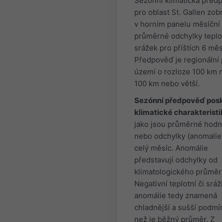
Sezónní klimatická před
pro oblast St. Gallen zob
v horním panelu měsíční
průměrné odchylky teplo
srážek pro příštích 6 měs
Předpověď je regionální 
území o rozloze 100 km 
100 km nebo větší.
Sezónní předpověď pos
klimatické charakterist
jako jsou průměrné hodn
nebo odchylky (anomalie
celý měsíc. Anomálie
představují odchylky od
klimatologického průměr
Negativní teplotní či srá
anomálie tedy znamená
chladnější a sušší podmí
než je běžný průměr. Z