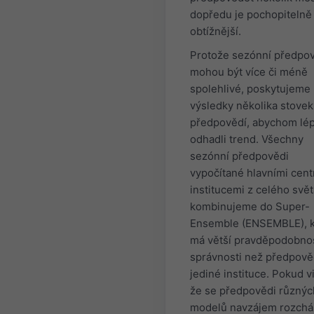
dopředu je pochopitelně 
obtížnější.
Protože sezónní předpo
mohou být více či méně
spolehlivé, poskytujeme
výsledky několika stovek
předpovědí, abychom lé
odhadli trend. Všechny
sezónní předpovědi
vypočítané hlavními cent
institucemi z celého svět
kombinujeme do Super-
Ensemble (ENSEMBLE), k
má větší pravděpodobno
správnosti než předpov
jediné instituce. Pokud vi
že se předpovědi různýc
modelů navzájem rozcház