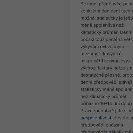
Sezónní předpověď poča
konkrétní den není techn
možná: statisticky je ješt
méně spolehlivá než
klimatický průměr. Denní
počasí totiž podléhá vět
výkyvům ovlivněným
mezoměřítkovými či
mikroměřítkovými jevy a
výchozí faktory nelze zm
dostatečně přesně, prot
denní předpovědi stávají
statisticky méně spolehl
než klimatický průměr
přibližně 10–14 dní dopř
Pravděpodobně jste si vš
nespolehlivosti
desetide
předpovědi počasí a
předpovědět několik mě