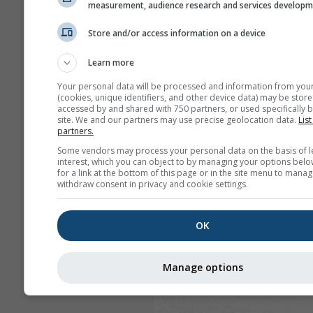
measurement, audience research and services develop
Store and/or access information on a device
Learn more
Your personal data will be processed and information from you
(cookies, unique identifiers, and other device data) may be store
accessed by and shared with 750 partners, or used specifically b
site. We and our partners may use precise geolocation data.
List
partners.
Some vendors may process your personal data on the basis of l
interest, which you can object to by managing your options belo
for a link at the bottom of this page or in the site menu to manag
withdraw consent in privacy and cookie settings.
OK
Manage options