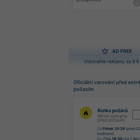
AD FREE
Odstraňte reklamy za 9 €
Oficiální varování před ext
počasím
Riziko požárů
Mírná výstraha
před počasím
Od
Pátek 10:28
(před 2
hodinami)
Do
Zítra
16:30
(za 1 den