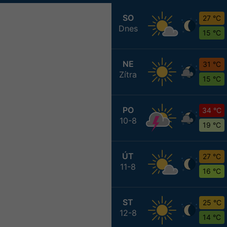
SO
27 °C
Dnes
15 °C
NE
31 °C
Zítra
15 °C
PO
34 °C
10-8
19 °C
ÚT
27 °C
11-8
16 °C
ST
25 °C
12-8
14 °C