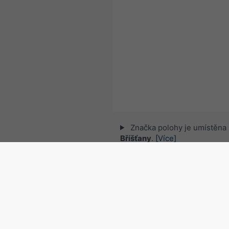
Značka polohy je umístěna
Bříšťany
.
[Více]
© 2026 meteoblue,
NOAA Satellites 
EUMETSAT
. Údaje o blescích poskyt
Sledujte meteobl
pro zajímavé novinky o 