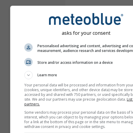
asks for your consent
Personalised advertising and content, advertising and c
measurement, audience research and services develop
Store and/or access information on a device
Learn more
Your personal data will be processed and information from you
(cookies, unique identifiers, and other device data) may be store
accessed by and shared with 750 partners, or used specifically b
site. We and our partners may use precise geolocation data.
List
partners.
Some vendors may process your personal data on the basis of l
interest, which you can object to by managing your options belo
for a link at the bottom of this page or in the site menu to manag
withdraw consent in privacy and cookie settings.