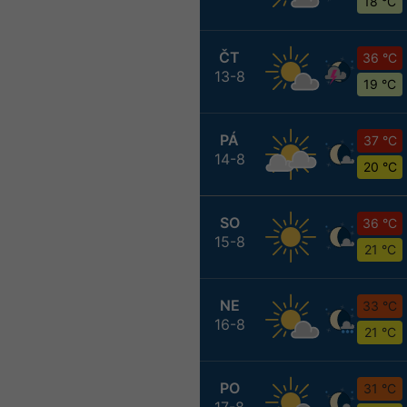
18 °C
ČT
36 °C
13-8
19 °C
PÁ
37 °C
14-8
20 °C
SO
36 °C
15-8
21 °C
NE
33 °C
16-8
21 °C
PO
31 °C
17-8