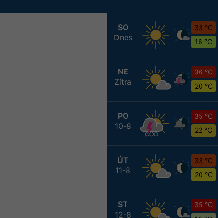
SO
33 °C
Dnes
16 °C
NE
36 °C
Zítra
20 °C
PO
35 °C
10-8
22 °C
ÚT
33 °C
11-8
20 °C
ST
35 °C
12-8