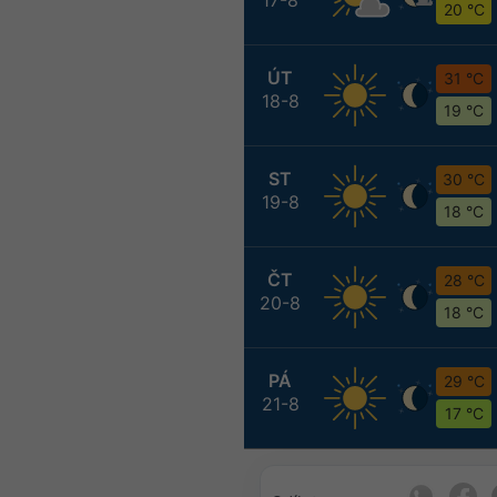
20 °C
ÚT
31 °C
18-8
19 °C
ST
30 °C
19-8
18 °C
ČT
28 °C
20-8
18 °C
PÁ
29 °C
21-8
17 °C