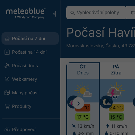
Počasí Hav
Počasí na 7 dní
Moravskoslezský
,
Česko
,
49.78
Počasí na 14 dní
Počasí dnes
ČT
PÁ
Dnes
Zítra
Webkamery
Mapy počasí
❯
Produkty
32 °C
24 °C
17 °C
15 °C
13 km/h
11 km/h
Předpověď
0-2 mm
0-10 mm