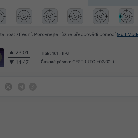
elnost střední. Porovnejte různé předpovědi pomocí
MultiMod
▲
23:01
Tlak:
1015 hPa
Časové pásmo:
CEST (UTC +02:00h)
▼
14:47