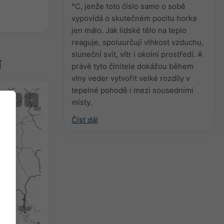
°C, jenže toto číslo samo o sobě
vypovídá o skutečném pocitu horka
jen málo. Jak lidské tělo na teplo
reaguje, spoluurčují vlhkost vzduchu,
sluneční svit, vítr i okolní prostředí. A
í
právě tyto činitele dokážou během
vlny veder vytvořit velké rozdíly v
tepelné pohodě i mezi sousedními
Extrémní předpověď
+
−
místy.
Číst dál
Pozorovaná teplota
Auto (NEMSGLOBAL Global)
Screenshot
©