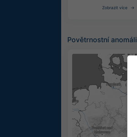
Zobrazit více
Povětrnostní anomáli