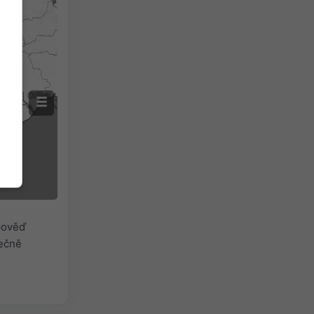
dpověď
tečně