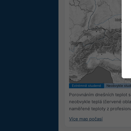
Extrémně studené
Neobvykle stu
Porovnáním dnešních teplot se
neobvykle teplá (červené obla
naměřené teploty z profesion
Více map počasí