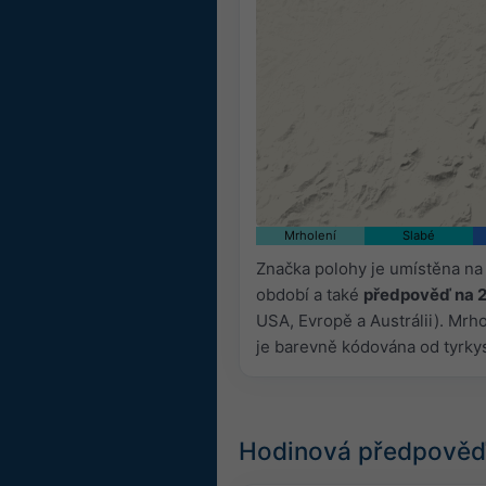
Mrholení
Slabé
Značka polohy je umístěna na
období a také
předpověď na 
USA, Evropě a Austrálii). Mrh
je barevně kódována od tyrky
Hodinová předpověď 