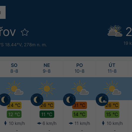
ířov
2
19 
°S 18.44°V,
278m n. m.
SO
NE
PO
ÚT
8-8
9-8
10-8
11-8
24 °C
26 °C
31 °C
26 °C
12 °C
11 °C
14 °C
15 °C
10 km/h
6 km/h
11 km/h
10 km/h
-
-
-
-