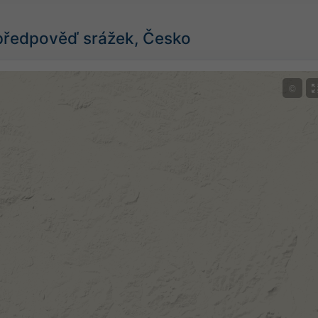
předpověď srážek, Česko
©