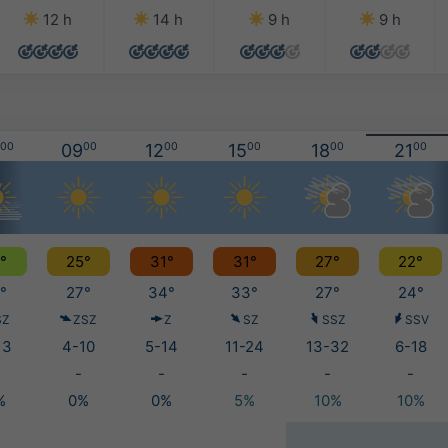
12 h
14 h
9 h
9 h
00
09
00
12
00
15
00
18
00
21
00
°
25°
31°
31°
27°
22°
°
27°
34°
33°
27°
24°
SZ
ZSZ
Z
SZ
SSZ
SSV
13
4-10
5-14
11-24
13-32
6-18
-
-
-
-
-
%
0%
0%
5%
10%
10%