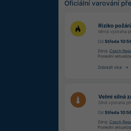
Oficiální varování p
Riziko požár
Mírná výstraha p
Od
Středa 10:5
Zdroj:
Czech Repu
Poslední aktualiz
Zobrazit více
Velmi silná 
Silná výstraha p
Od
Středa 10:5
Zdroj:
Czech Repu
Poslední aktualiz