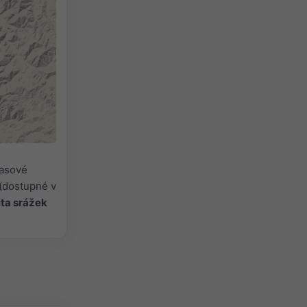
časové
(dostupné v
ita srážek