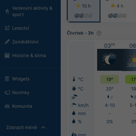
10 h
4 h
Venkovní aktivity &
sport
Letectví
Čtvrtek
-
3h
Zemědělství
03
00
06
Historie & klima
Widgets
°C
19°
17
°C
20°
18
Novinky
J
km/h
4-10
5-
Komunita
mm
-
-
%
0%
0
Zobrazit méně
mm