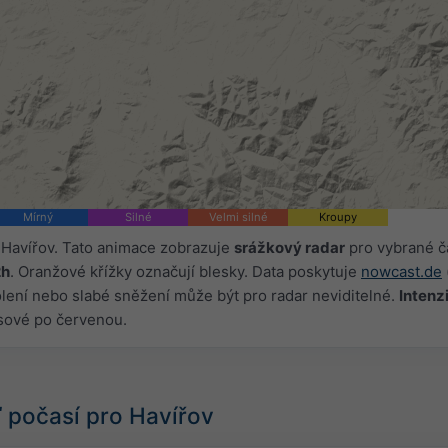
Mírný
Silné
Velmi silné
Kroupy
 Havířov. Tato animace zobrazuje
srážkový radar
pro vybrané 
2h
. Oranžové křížky označují blesky. Data poskytuje
nowcast.de
olení nebo slabé sněžení může být pro radar neviditelné.
Intenz
sové po červenou.
počasí pro Havířov