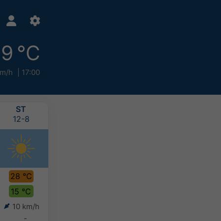
9 °C
km/h
17:00
ST
ČT
PÁ
SO
12-8
13-8
14-8
15-8
28 °C
27 °C
30 °C
30 °C
15 °C
12 °C
15 °C
17 °C
10 km/h
8 km/h
7 km/h
6 km/h
-
-
-
-