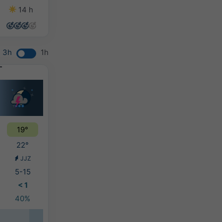
14 h
14 h
14 h
14 h
3h
1h
19°
22°
JJZ
5-15
< 1
40%