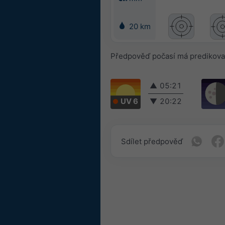
20 km
Předpověď počasí má predikovat
▲
05:21
UV 6
▼
20:22
Sdílet předpověď