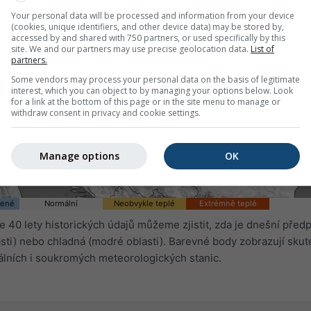
Your personal data will be processed and information from your device
(cookies, unique identifiers, and other device data) may be stored by,
accessed by and shared with 750 partners, or used specifically by this
site. We and our partners may use precise geolocation data.
List of
partners.
Some vendors may process your personal data on the basis of legitimate
interest, which you can object to by managing your options below. Look
for a link at the bottom of this page or in the site menu to manage or
withdraw consent in privacy and cookie settings.
Manage options
OK
dené
Normální
Neobvykle teplé
Extrémně teplé
 40 lety historických údajů můžeme zjistit, zda je dnešní pře
sti) nebo chladná (modré oblasti). Barevné body zobrazují sku
álních i soukromých meteorologických stanic.