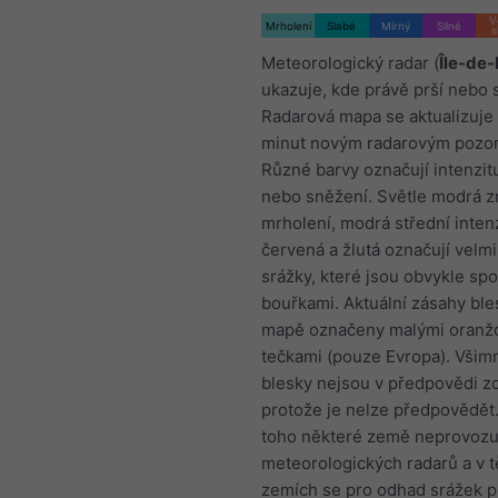
V
Mrholení
Slabé
Mírný
Silné
s
Meteorologický radar (
Île-de
ukazuje, kde právě prší nebo 
Radarová mapa se aktualizuje
minut novým radarovým pozo
Různé barvy označují intenzit
nebo sněžení. Světle modrá z
mrholení, modrá střední intenz
červená a žlutá označují velmi
srážky, které jsou obvykle spo
bouřkami. Aktuální zásahy ble
mapě označeny malými oranž
tečkami (pouze Evropa). Všimn
blesky nejsou v předpovědi z
protože je nelze předpovědět
toho některé země neprovozuj
meteorologických radarů a v 
zemích se pro odhad srážek p