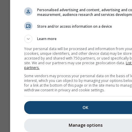
Personalised advertising and content, advertising and c
measurement, audience research and services develop
Store and/or access information on a device
Learn more
Your personal data will be processed and information from you
(cookies, unique identifiers, and other device data) may be store
accessed by and shared with 750 partners, or used specifically b
site. We and our partners may use precise geolocation data.
List
partners.
Some vendors may process your personal data on the basis of l
interest, which you can object to by managing your options belo
for a link at the bottom of this page or in the site menu to manag
withdraw consent in privacy and cookie settings.
OK
Manage options