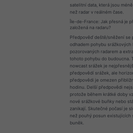
satelitní data, která jsou mén
než radar v reálném čase.
Île-de-France: Jak přesná je 
založená na radaru?
Předpověď deště/sněžení se 
odhadem pohybu srážkových
pozorovaných radarem a extra
tohoto pohybu do budoucna. T
nowcast srážek je nejpřesněj
předpovědí srážek, ale horizo
předpovědi je omezen přibliž
hodinu. Delší předpovědi nej
protože během krátké doby vz
nové srážkové buňky nebo stá
zanikají. Skutečné počasí je sl
než pouhý posun existujících
buněk.