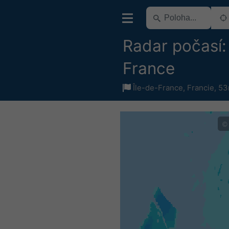
Radar počasí:
France
Île-de-France
,
Francie
,
53
©