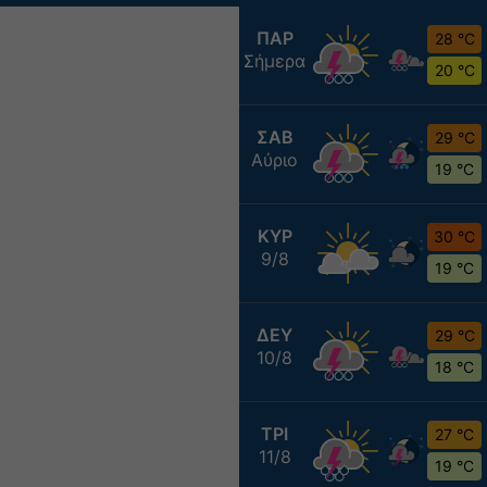
ΠΑΡ
28 °C
Σήμερα
20 °C
ΣΑΒ
29 °C
Αύριο
19 °C
ΚΥΡ
30 °C
9/8
19 °C
ΔΕΥ
29 °C
10/8
18 °C
ΤΡΙ
27 °C
11/8
19 °C