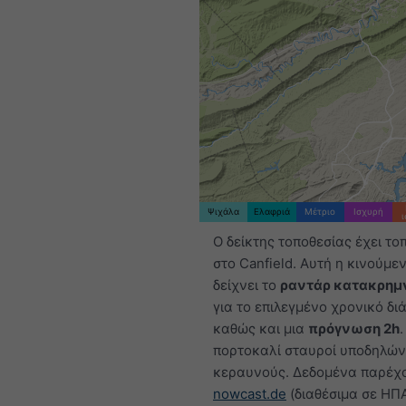
Ψιχάλα
Ελαφριά
Μέτριο
Ισχυρή
Ο δείκτης τοποθεσίας έχει το
στο Canfield. Αυτή η κινούμε
δείχνει το
ραντάρ κατακρημ
για το επιλεγμένο χρονικό δι
καθώς και μια
πρόγνωση 2h
.
πορτοκαλί σταυροί υποδηλώ
κεραυνούς. Δεδομένα παρέχ
nowcast.de
(διαθέσιμα σε ΗΠ