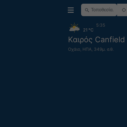
5:35
21 °C
Καιρός Canfield
Οχάιο
,
ΗΠΑ
,
349μ. σ.θ.