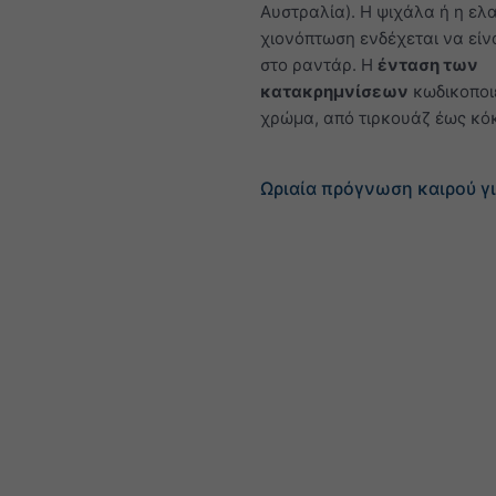
Αυστραλία). Η ψιχάλα ή η ελ
χιονόπτωση ενδέχεται να είν
στο ραντάρ. Η
ένταση των
κατακρημνίσεων
κωδικοποιε
χρώμα, από τιρκουάζ έως κόκ
Ωριαία πρόγνωση καιρού γι