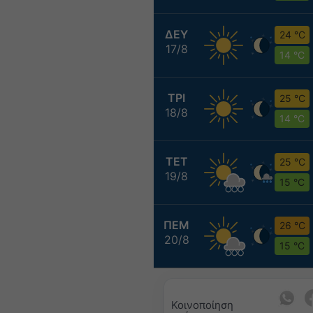
ΔΕΥ
24 °C
17/8
14 °C
ΤΡΙ
25 °C
18/8
14 °C
ΤΕΤ
25 °C
19/8
15 °C
ΠΕΜ
26 °C
20/8
15 °C
Κοινοποίηση