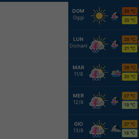
DOM
30 °C
Oggi
20 °C
LUN
29 °C
Domani
21 °C
MAR
28 °C
11/8
20 °C
MER
27 °C
12/8
19 °C
GIO
27 °C
13/8
18 °C