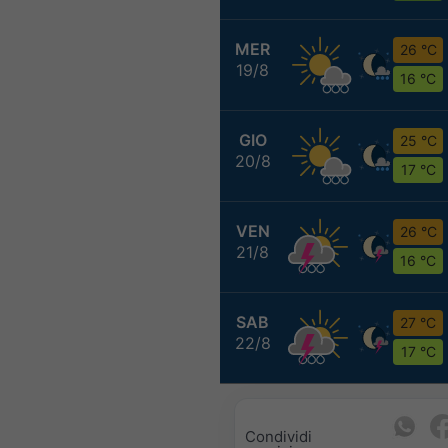
MER
26 °C
19/8
16 °C
GIO
25 °C
20/8
17 °C
VEN
26 °C
21/8
16 °C
SAB
27 °C
22/8
17 °C
Condividi