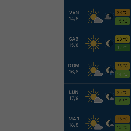
VEN
26 °C
14/8
15 °C
SAB
23 °C
15/8
12 °C
DOM
25 °C
16/8
14 °C
LUN
25 °C
17/8
15 °C
MAR
26 °C
18/8
15 °C