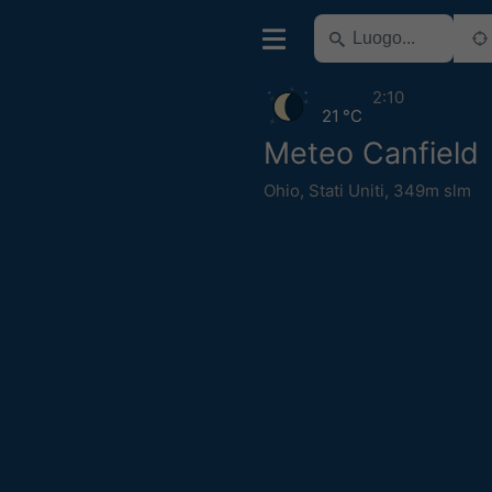
2:10
21 °C
Meteo Canfield
Ohio
,
Stati Uniti
,
349m slm