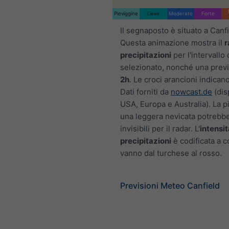
Pioviggine
Lieve
Moderato
Forte
Il segnaposto è situato a Canfi
Questa animazione mostra il
r
precipitazioni
per l'intervallo
selezionato, nonché una previ
2h
. Le croci arancioni indicano
Dati forniti da
nowcast.de
(disp
USA, Europa e Australia). La p
una leggera nevicata potrebb
invisibili per il radar. L'
intensit
precipitazioni
è codificata a c
vanno dal turchese al rosso.
Previsioni Meteo Canfield