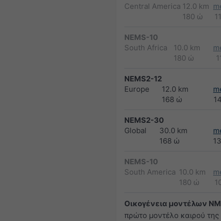
Central America
12.0 km
m
180 ώ
1
NEMS-10
South Africa
10.0 km
m
180 ώ
1
NEMS2-12
Europe
12.0 km
m
168 ώ
1
NEMS2-30
Global
30.0 km
m
168 ώ
1
NEMS-10
South America
10.0 km
m
180 ώ
1
Οικογένεια μοντέλων N
πρώτο μοντέλο καιρού της