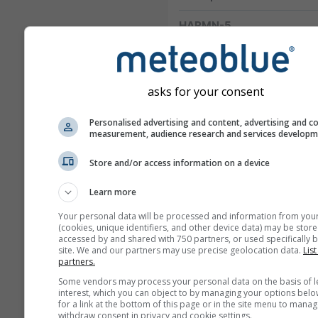
HARMN-5
Central Europe
5.0 km
60 ώ
1
GFS-40
asks for your consent
Global
40.0 km
NO
180 ώ (3-hourly)
04
Personalised advertising and content, advertising and c
measurement, audience research and services develop
NAM-12
North
12.0 km
Store and/or access information on a device
America
84 ώ (3-
1
hourly)
Learn more
Your personal data will be processed and information from you
NAM-5
(cookies, unique identifiers, and other device data) may be store
North America
5.0 km
NO
accessed by and shared with 750 partners, or used specifically b
48 ώ
0
site. We and our partners may use precise geolocation data.
List
partners.
NAM-3
Some vendors may process your personal data on the basis of l
North America
3.0 km
NO
interest, which you can object to by managing your options belo
for a link at the bottom of this page or in the site menu to manag
60 ώ
1
withdraw consent in privacy and cookie settings.