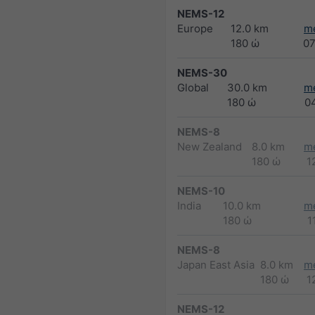
NEMS-12
Europe
12.0 km
m
180 ώ
0
NEMS-30
Global
30.0 km
m
180 ώ
0
NEMS-8
New Zealand
8.0 km
m
180 ώ
1
NEMS-10
India
10.0 km
m
180 ώ
1
NEMS-8
Japan East Asia
8.0 km
m
180 ώ
1
NEMS-12