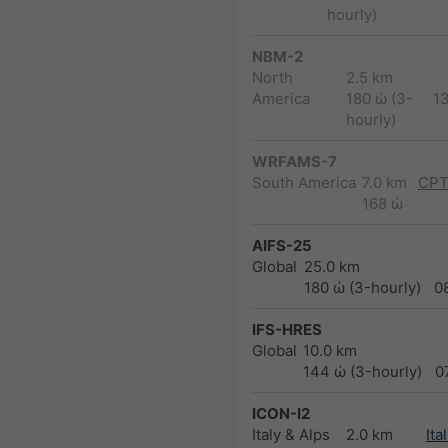
hourly)
NBM-2
North
2.5 km
America
180 ώ (3-
1
hourly)
WRFAMS-7
South America
7.0 km
CPT
168 ώ
AIFS-25
Global
25.0 km
180 ώ (3-hourly)
0
IFS-HRES
Global
10.0 km
144 ώ (3-hourly)
0
ICON-I2
Italy & Alps
2.0 km
Ita