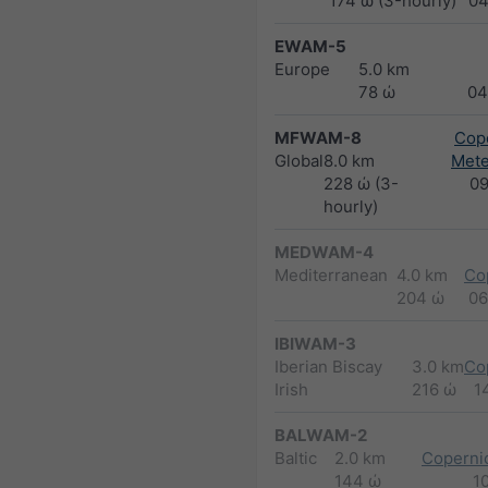
174 ώ (3-hourly)
04
EWAM-5
Europe
5.0 km
78 ώ
04
MFWAM-8
Cope
Global
8.0 km
Met
228 ώ (3-
0
hourly)
MEDWAM-4
Mediterranean
4.0 km
Co
204 ώ
06
IBIWAM-3
Iberian Biscay
3.0 km
Co
Irish
216 ώ
1
BALWAM-2
Baltic
2.0 km
Copernic
144 ώ
1