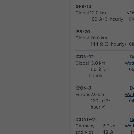
GFS-12
Global
12.0 km
NO
180 ώ (3-hourly)
04
IFS-20
Global
20.0 km
144 ώ (3-hourly)
0
ICON-12
D
Global
13.0 km
Wett
180 ώ (3-
0
hourly)
ICON-7
D
Europe
7.0 km
Wett
120 ώ (3-
0
hourly)
ICOND-2
D
Germany
2.0 km
Wett
and Alps
48 ώ
1