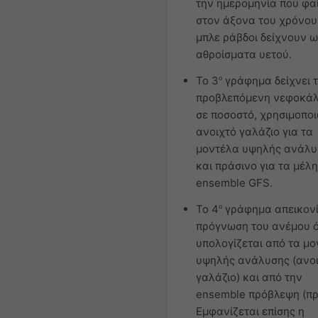
την ημερομηνία που φα
στον άξονα του χρόνου.
μπλε ράβδοι δείχνουν ω
αθροίσματα υετού.
Το 3
ο
γράφημα δείχνει 
προβλεπόμενη νεφοκά
σε ποσοστό, χρησιμοπο
ανοιχτό γαλάζιο για τα
μοντέλα υψηλής ανάλυ
και πράσινο για τα μέλη
ensemble GFS.
Το 4
ο
γράφημα απεικονί
πρόγνωση του ανέμου 
υπολογίζεται από τα μ
υψηλής ανάλυσης (ανο
γαλάζιο) και από την
ensemble πρόβλεψη (πρ
Εμφανίζεται επίσης η