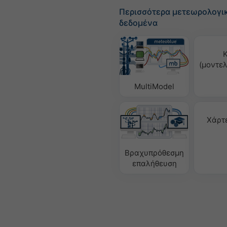
Περισσότερα μετεωρολογι
δεδομένα
(μοντε
MultiModel
Χάρτ
Βραχυπρόθεσμη
επαλήθευση