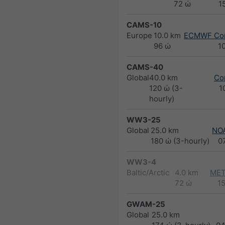
72 ώ
1
CAMS-10
Europe
10.0 km
ECMWF Cop
96 ώ
1
CAMS-40
Global
40.0 km
Co
120 ώ (3-
1
hourly)
WW3-25
Global
25.0 km
NO
180 ώ (3-hourly)
0
WW3-4
Baltic/Arctic
4.0 km
MET
72 ώ
1
GWAM-25
Global
25.0 km