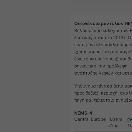
Οικογένεια μοντέλων NE
Βελτιωμένοι διάδοχοι των
λειτουργία από το 2013). 
είναι μοντέλο πολλαπλής 
(χρησιμοποιείται από παγκ
έως τοπικούς τομείς) και β
σημαντικά την πρόβλεψη
ανάπτυξης νεφών και υετο
Υπόμνημα πίνακα (από αρι
προς δεξιά): περιοχή, ανάλ
πηγή και τελευταία ενημέ
NEMS-4
Central Europe
4.0 km
m
72 ώ
0