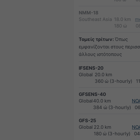
NMM-18
Southeast Asia
18.0 km
m
180 ώ
0
Τομείς τρίτων:
Όπως
εμφανίζονται στους περισ
άλλους ιστότοπους
IFSENS-20
Global
20.0 km
360 ώ (3-hourly)
1
GFSENS-40
Global
40.0 km
NO
384 ώ (3-hourly)
0
GFS-25
Global
22.0 km
NO
180 ώ (3-hourly)
04