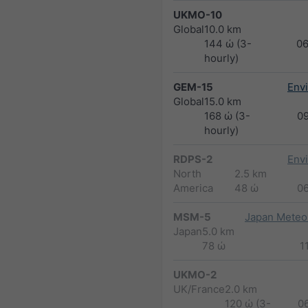
UKMO-10
Global
10.0 km
144 ώ (3-
0
hourly)
GEM-15
Env
Global
15.0 km
168 ώ (3-
0
hourly)
RDPS-2
Env
North
2.5 km
America
48 ώ
0
MSM-5
Japan Meteor
Japan
5.0 km
78 ώ
1
UKMO-2
UK/France
2.0 km
120 ώ (3-
0