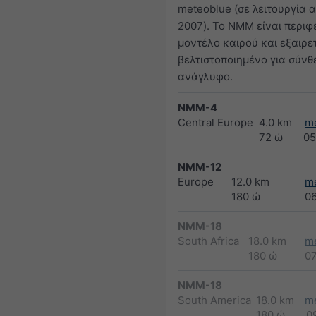
meteoblue (σε λειτουργία 
2007). Το NMM είναι περιφ
μοντέλο καιρού και εξαιρε
βελτιστοποιημένο για σύνθ
ανάγλυφο.
NMM-4
Central Europe
4.0 km
m
72 ώ
05
NMM-12
Europe
12.0 km
m
180 ώ
0
NMM-18
South Africa
18.0 km
m
180 ώ
0
NMM-18
South America
18.0 km
m
180 ώ
0