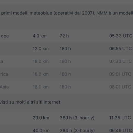
i primi modelli meteoblue (operativi dal 2007). NMM è un modell
rope
4.0 km
72 h
05:33 UTC
12.0 km
180 h
06:55 UTC
ca
18.0 km
180 h
07:30 UTC
rica
18.0 km
180 h
09:01 UTC
Asia
18.0 km
180 h
08:01 UTC
sti su molti altri siti internet
20.0 km
360 h (3-hourly)
11:35 UTC
40.0 km
384 h (3-hourly)
06:49 UTC