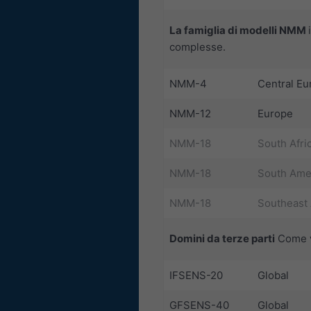
La famiglia di modelli NMM
complesse.
NMM-4
Central Eu
NMM-12
Europe
NMM-18
South Afri
NMM-18
South Ame
NMM-18
Southeast 
Domini da terze parti
Come vi
IFSENS-20
Global
GFSENS-40
Global