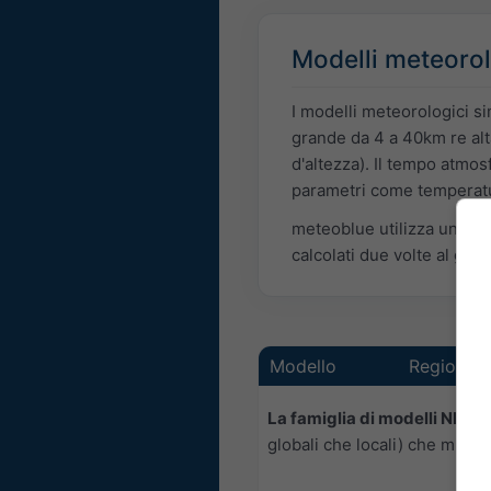
Modelli meteorol
I modelli meteorologici si
grande da 4 a 40km re alta
d'altezza). Il tempo atmos
parametri come temperatur
meteoblue utilizza un gra
calcolati due volte al gio
Modello
Regione
La famiglia di modelli NEMS
globali che locali) che miglio