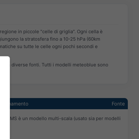
gione in piccole "celle di griglia". Ogni cella è
ggiungono la stratosfera fino a 10-25 hPa (60km
atiche su tutte le celle ogni pochi secondi e
a da diverse fonti. Tutti i modelli meteoblue sono
giornamento
Fonte
). NEMS è un modello multi-scala (usato sia per modelli