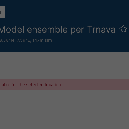
tiModel ensemble per Trnava
8.38°N 17.59°E,
147m slm
ilable for the selected location