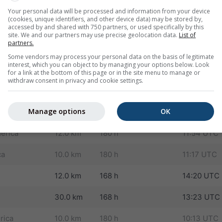
rope
4.0 km
72 h
07:10 UTC
Your personal data will be processed and information from your device
(cookies, unique identifiers, and other device data) may be stored by,
12.0 km
180 h
07:43 UTC
accessed by and shared with 750 partners, or used specifically by this
site. We and our partners may use precise geolocation data.
List of
partners.
30.0 km
180 h
04:51 UTC
Some vendors may process your personal data on the basis of legitimate
interest, which you can object to by managing your options below. Look
nd
8.0 km
180 h
12:19 UTC
for a link at the bottom of this page or in the site menu to manage or
withdraw consent in privacy and cookie settings.
10.0 km
180 h
11:14 UTC
Manage options
OK
 Asia
8.0 km
180 h
12:16 UTC
erica
12.0 km
180 h
11:54 UTC
ca
10.0 km
180 h
11:17 UTC
12.0 km
168 h
14:20 UTC
30.0 km
168 h
13:23 UTC
rica
10.0 km
180 h
10:13 UTC