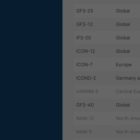
GFS-25
Global
GFS-12
Global
IFS-20
Global
ICON-12
Global
ICON-7
Europe
ICOND-2
Germany a
HARMN-5
Central Eu
GFS-40
Global
NAM-12
North Ame
NAM-5
North Ame