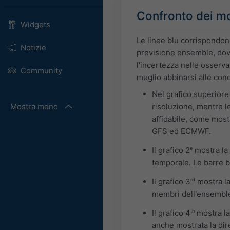
Confronto dei mo
Widgets
Le linee blu corrispondono
Notizie
previsione ensemble, dove 
l'incertezza nelle osserv
Community
meglio abbinarsi alle condi
Nel grafico superiore
Mostra meno
risoluzione, mentre l
affidabile, come most
GFS ed ECMWF.
Il grafico 2
e
mostra la 
temporale. Le barre b
Il grafico 3
rd
mostra la
membri dell'ensembl
Il grafico 4
th
mostra la
anche mostrata la dir