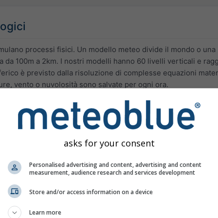
ogici
mulano processi fisici. Un modello meteo divide il mondo o una re
 da 100m a 2km. I nostri modelli hanno 60 livelli verticali e ra
ferico è previsto dalla risoluzione di complesse equazioni matem
e, vento o nuvolosità sono salvate per ogni ora.
nde numero di diversi modelli meteorologici ed integra open dat
rno su un cluster di calcolo dedicato ad alte performance.
asks for your consent
Risoluzione
Ultimo ag
Personalised advertising and content, advertising and content
measurement, audience research and services development
è il successore migliorato dei modelli NMM (operativo dal 2013
Store and/or access information on a device
ra le previsioni di precipitazioni e nuvolosità.
Learn more