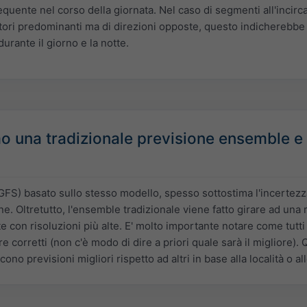
equente nel corso della giornata. Nel caso di segmenti all'incirca 
tori predominanti ma di direzioni opposte, questo indicherebbe l
urante il giorno e la notte.
 una tradizionale previsione ensemble e 
FS) basato sullo stesso modello, spesso sottostima l'incertezza
ione. Oltretutto, l'ensemble tradizionale viene fatto girare ad una 
e con risoluzioni più alte. E' molto importante notare come tutt
e corretti (non c'è modo di dire a priori quale sarà il migliore).
ono previsioni migliori rispetto ad altri in base alla località o a