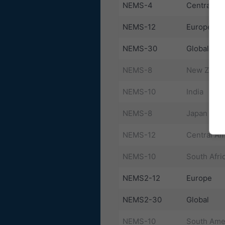
NEMS-4
Central Eu
NEMS-12
Europe
NEMS-30
Global
NEMS-8
New Zeala
NEMS-10
India
NEMS-8
Japan East
NEMS-12
Central Am
NEMS-10
South Afri
NEMS2-12
Europe
NEMS2-30
Global
NEMS-10
South Ame