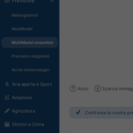
Previsione
Meteogrammi
MultiModel
MultiModel ensemble
Previsioni stagionali
Avvisi meteorologici
Aria aperta e Sport
Aiuto
Scarica immag
Aviazione
Agricoltura
Confronta le nostre prev
Storico e Clima