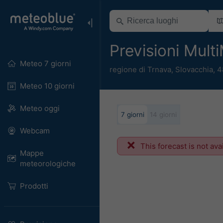
Previsioni Mul
Meteo 7 giorni
regione di Trnava
,
Slovacchia
,
4
Meteo 10 giorni
Meteo oggi
7 giorni
14 giorni
Webcam
This forecast is not ava
Mappe
meteorologiche
Prodotti