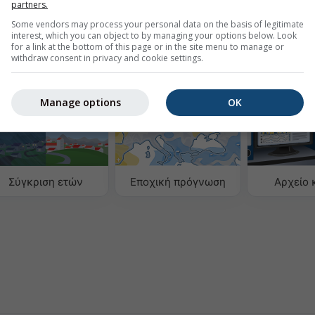
partners.
940
Basel
Some vendors may process your personal data on the basis of legitimate
interest, which you can object to by managing your options below. Look
for a link at the bottom of this page or in the site menu to manage or
withdraw consent in privacy and cookie settings.
ωρολογικά δεδομένα
Manage options
OK
Σύγκριση ετών
Εποχική πρόγνωση
Αρχείο 