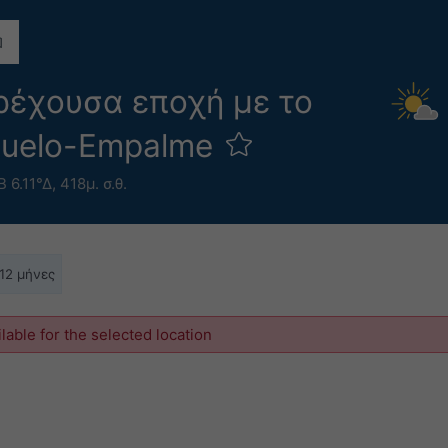
τρέχουσα εποχή με το
azuelo-Empalme
Β 6.11°Δ,
418μ. σ.θ.
 12 μήνες
ilable for the selected location