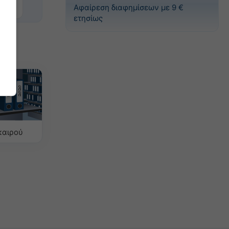
Αφαίρεση διαφημίσεων με 9 €
ετησίως
καιρού