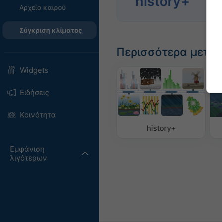
history+
το 1
Αρχείο καιρού
Σύγκριση κλίματος
Περισσότερα μετε
Widgets
Ειδήσεις
Κοινότητα
history+
Εμφάνιση
λιγότερων