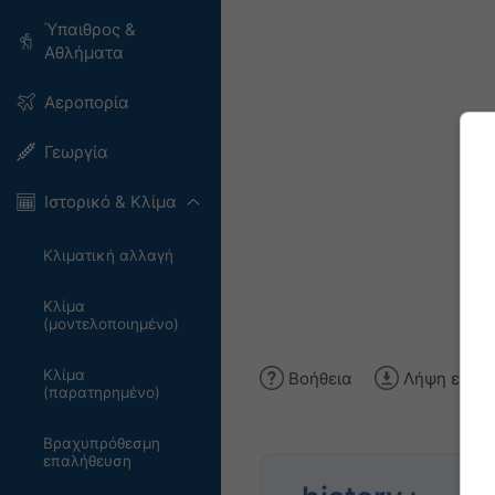
Ύπαιθρος &
Αθλήματα
Αεροπορία
Γεωργία
Ιστορικό & Κλίμα
Κλιματική αλλαγή
Κλίμα
(μοντελοποιημένο)
Κλίμα
Βοήθεια
Λήψη εικόν
(παρατηρημένο)
Βραχυπρόθεσμη
επαλήθευση
Ανα