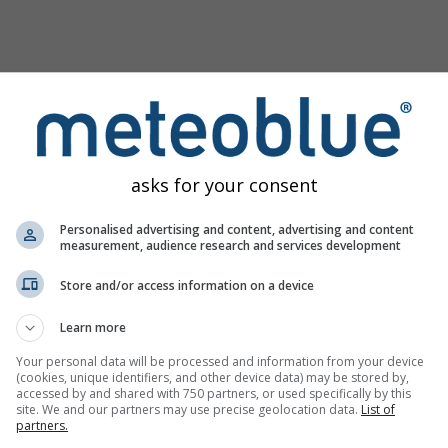
asks for your consent
Personalised advertising and content, advertising and content
measurement, audience research and services development
ας
Store and/or access information on a device
Learn more
Your personal data will be processed and information from your device
ρευνήστε το εργαλείο αξιολόγησης κλιματικού
Try it for
(cookies, unique identifiers, and other device data) may be stored by,
accessed by and shared with 750 partners, or used specifically by this
δύνου μας
Basel
site. We and our partners may use precise geolocation data.
List of
partners.