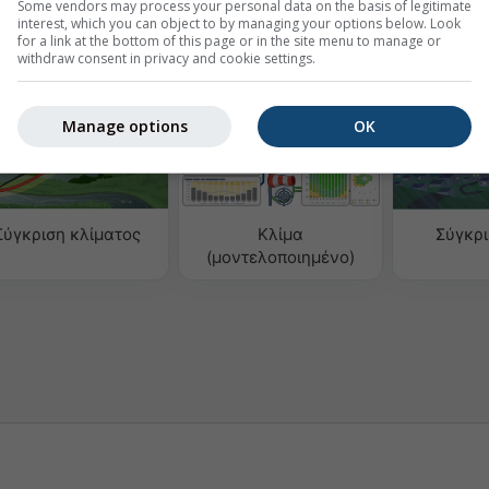
Some vendors may process your personal data on the basis of legitimate
interest, which you can object to by managing your options below. Look
for a link at the bottom of this page or in the site menu to manage or
ρολογικά δεδομένα
withdraw consent in privacy and cookie settings.
Manage options
OK
Σύγκριση κλίματος
Κλίμα
Σύγκρ
(μοντελοποιημένο)