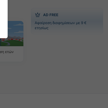
AD FREE
Αφαίρεση διαφημίσεων με 9 €
ετησίως
ιση ετών