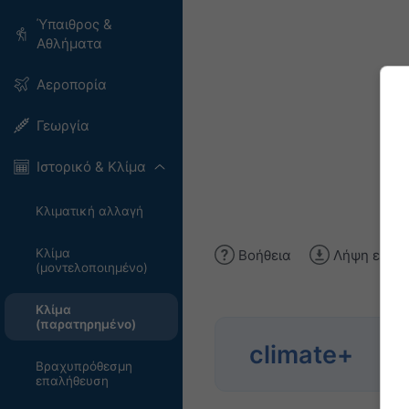
Ύπαιθρος &
Αθλήματα
Αεροπορία
Γεωργία
Ιστορικό & Κλίμα
Κλιματική αλλαγή
Κλίμα
Βοήθεια
Λήψη εικόν
(μοντελοποιημένο)
Κλίμα
(παρατηρημένο)
Εξε
climate+
κιν
Βραχυπρόθεσμη
επαλήθευση