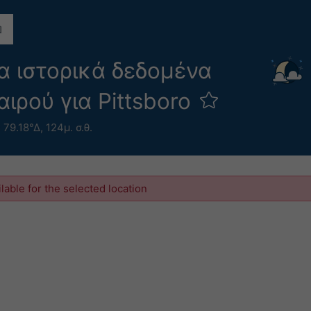
 ιστορικά δεδομένα
αιρού για Pittsboro
 79.18°Δ,
124μ. σ.θ.
ilable for the selected location