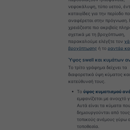
νεφοκάλυψη, τύπο υετού, έν
καταιγίδες για την περίοδο π
αναφέρεται στην πρόγνωση.
χρειάζεστε πιο ακριβείς πλη
σχετικά με τη βροχόπτωση,
παρακαλούμε ελέγξτε τον
χά
βροχόπτωσης
ή το
ραντάρ κα
Ύψος swell και κυμάτων α
Το τρίτο γράφημα δείχνει τα
διαφορετικά ύψη κύματος και
κατεύθυνσή τους.
Το
ύψος κυματισμού αν
εμφανίζεται με ανοιχτό γ
Αυτά είναι τα κύματα πο
δημιουργούνται από τους
τοπικούς ανέμους γύρω 
τοποθεσία.