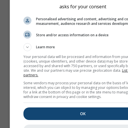
έμπειρους ναυτικούς:
asks for your consent
Ταχύτητα ανέμου μεταξύ 
Personalised advertising and content, advertising and c
(10–21 kn). Σε αυτήν την
measurement, audience research and services develop
ταχύτητα, οι μανούβρες 
περισσότερη δύναμη και
Store and/or access information on a device
καλύτερο συντονισμό για
Learn more
αποφυγή ζημιών και
τραυματισμών.
Your personal data will be processed and information from you
(cookies, unique identifiers, and other device data) may be store
Σημαντικό ύψος κύματος
accessed by and shared with 750 partners, or used specifically b
1 και 2 μέτρων· τα κύματ
site. We and our partners may use precise geolocation data.
List
partners.
ενδέχεται να σπάνε υπό
ορισμένες συνθήκες.
Some vendors may process your personal data on the basis of l
interest, which you can object to by managing your options belo
for a link at the bottom of this page or in the site menu to manag
Άνεμος
withdraw consent in privacy and cookie settings.
Ο άνεμος αποτελεί την κύρια
ενός ιστιοπλοϊκού σκάφους κ
OK
συνεπώς είναι η πρώτη μετε
παράμετρος που θα εξετάσει