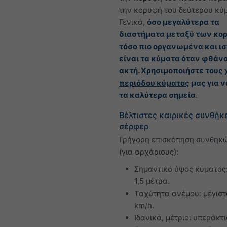
την κορυφή του δεύτερου κύ
Γενικά,
όσο μεγαλύτερα τα
διαστήματα μεταξύ των κο
τόσο πιο οργανωμένα και ι
είναι τα κύματα όταν φθάν
ακτή. Χρησιμοποιήστε τους
περιόδου κύματος
μας για ν
τα καλύτερα σημεία
.
Βέλτιστες καιρικές συνθήκ
σέρφερ
Γρήγορη επισκόπηση συνθηκ
(για αρχάριους):
Σημαντικό ύψος κύματος:
1,5 μέτρα.
Ταχύτητα ανέμου: μέγιστ
km/h.
Ιδανικά, μέτριοι υπεράκτι