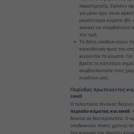
παρατηρητής. Εφόσον πρ
για μέσο όρο, είναι αρκε
μεγαλύτερα κύματα (βλ. 
waves) να υπερβαίνουν 
την τιμή.
Τα βέλη υποδεικνύουν τ
κατεύθυνση προς την οπ
κινούνται τα κύματα. Για
βρείτε το καλύτερο σημεί
συμβουλευτείτε τους χάρ
κυμάτων μας.
Περίοδος πρωτεύοντος κύμ
swell
Ο τελευταίος πίνακας δείχνε
περίοδο κύματος και swell
.
δίνεται σε δευτερόλεπτα. Ο α
υποδεικνύει πόσος χρόνος π
την κορυφή του πρώτου κύμα