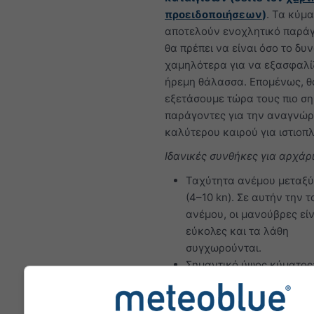
προειδοποιήσεων
)
. Τα κύμ
αποτελούν ενοχλητικό παράγ
θα πρέπει να είναι όσο το δυ
χαμηλότερα για να εξασφαλ
ήρεμη θάλασσα. Επομένως, θ
εξετάσουμε τώρα τους πιο σ
παράγοντες για την αναγνώρ
καλύτερου καιρού για ιστιοπλ
Ιδανικές συνθήκες για αρχάρ
Ταχύτητα ανέμου μεταξύ 
(4–10 kn). Σε αυτήν την 
ανέμου, οι μανούβρες είν
εύκολες και τα λάθη
συγχωρούνται.
Σημαντικό ύψος κύματος:
μ
Ιδανικές συνθήκες ιστιοπλοΐα