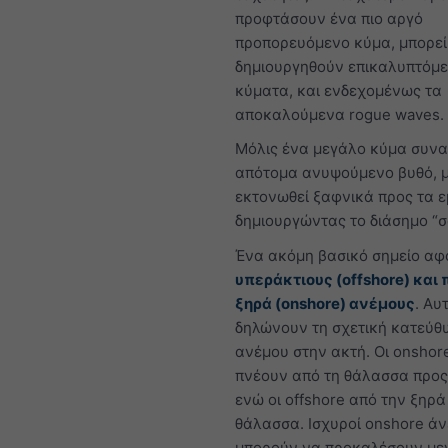
προφτάσουν ένα πιο αργό
προπορευόμενο κύμα, μπορεί
δημιουργηθούν επικαλυπτόμ
κύματα, και ενδεχομένως τα
αποκαλούμενα rogue waves.
Μόλις ένα μεγάλο κύμα συνα
απότομα ανυψούμενο βυθό, μ
εκτονωθεί ξαφνικά προς τα ε
δημιουργώντας το διάσημο “
Ένα ακόμη βασικό σημείο αφ
υπεράκτιους (offshore) και
ξηρά (onshore) ανέμους
. Αυ
δηλώνουν τη σχετική κατεύθ
ανέμου στην ακτή. Οι onshor
πνέουν από τη θάλασσα προς
ενώ οι offshore από την ξηρά
θάλασσα. Ισχυροί onshore άν
μπορούν να προκαλέσουν με