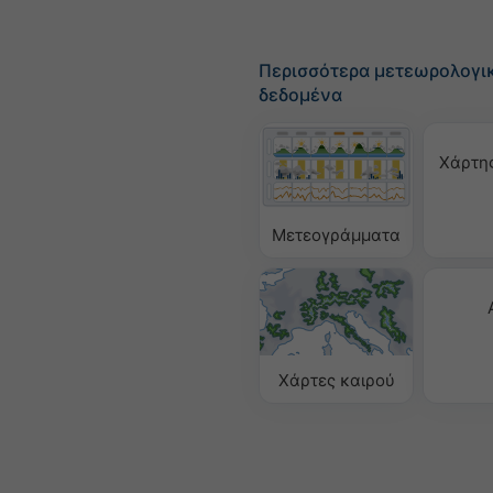
Περισσότερα μετεωρολογι
δεδομένα
Χάρτη
Μετεογράμματα
Χάρτες καιρού