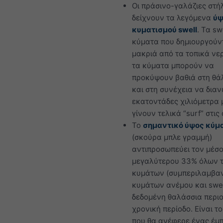
Οι πράσινο-γαλάζιες στή
δείχνουν τα λεγόμενα
ύψ
κυματισμού swell
. Τα sw
κύματα που δημιουργούν
μακριά από τα τοπικά νε
τα κύματα μπορούν να
προκύψουν βαθιά στη θ
και στη συνέχεια να δια
εκατοντάδες χιλιόμετρα 
γίνουν τελικά “surf” στις
Το
σημαντικό ύψος κύμ
(σκούρα μπλε γραμμή)
αντιπροσωπεύει τον μέσο
μεγαλύτερου 33% όλων 
κυμάτων (συμπεριλαμβα
κυμάτων ανέμου και swell
δεδομένη θαλάσσια περιο
χρονική περίοδο. Είναι τ
που θα ανέφερε ένας έμ