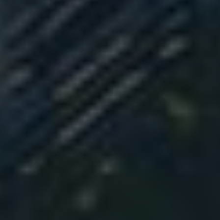
asks for your consent
Personalised advertising and content, advertising and
content measurement, audience research and
services development
Store and/or access information on a device
Learn more
Your personal data will be processed and information from