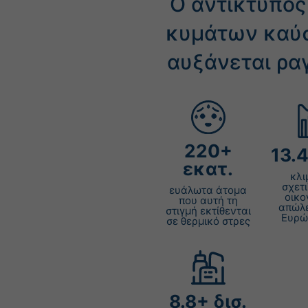
Ο αντίκτυπος
κυμάτων καύ
αυξάνεται ρα
+
.
εκατ.
κλι
σχετ
ευάλωτα άτομα
οικο
που αυτή τη
απώλε
στιγμή εκτίθενται
Ευρώ
σε θερμικό στρες
.8+
δισ.