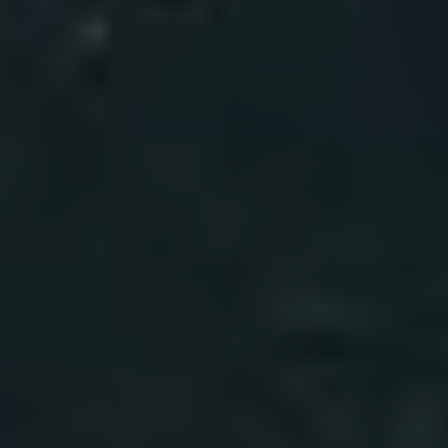
your device (cookies, unique identifiers, and other device
data) may be stored by, accessed by and shared with 750
partners, or used specifically by this site. We and our partners
may use precise geolocation data.
List of partners.
Some vendors may process your personal data on the basis
of legitimate interest, which you can object to by managing
your options below. Look for a link at the bottom of this page
or in the site menu to manage or withdraw consent in privacy
and cookie settings.
OK
Manage options