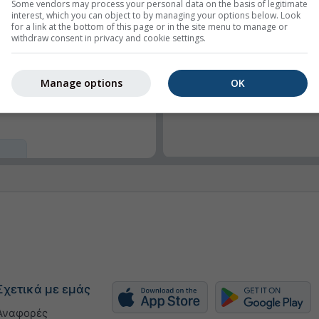
Some vendors may process your personal data on the basis of legitimate
interest, which you can object to by managing your options below. Look
for a link at the bottom of this page or in the site menu to manage or
withdraw consent in privacy and cookie settings.
γή πλάτους
Manage options
OK
ροκίνητα (px)
Σχετικά με εμάς
Αναφορές