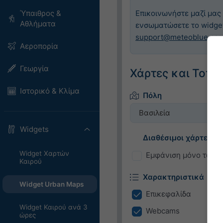
Ύπαιθρος &
Επικοινωνήστε μαζί μας
Αθλήματα
ενσωματώσετε το widge
support@meteoblue.co
Αεροπορία
Γεωργία
Χάρτες και Τοπο
Ιστορικό & Κλίμα
Πόλη
Βασιλεία
Widgets
Διαθέσιμοι χάρτες
Widget Χαρτών
Εμφάνιση μόνο των 
Καιρού
Χαρακτηριστικά
Widget Urban Maps
Επικεφαλίδα
Widget Καιρού ανά 3
Webcams
ώρες