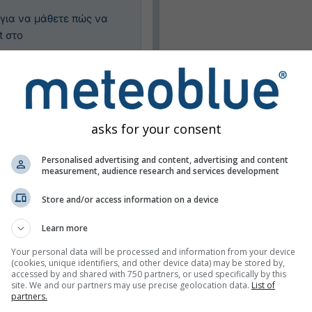
 για να μάθετε πώς να
t στο
m
.
θεσία
asks for your consent
Personalised advertising and content, advertising and content
measurement, audience research and services development
Store and/or access information on a device
επιλεγμένων χαρτών
Learn more
Your personal data will be processed and information from your device
(cookies, unique identifiers, and other device data) may be stored by,
accessed by and shared with 750 partners, or used specifically by this
site. We and our partners may use precise geolocation data.
List of
partners.