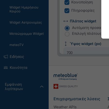
Κοινοποίηση
Widget Ημερήσιου
Πληροφορίες
Καιρού
Πλάτος widget
Widget Αστρονομίας
Αυτόματη προσαρμο
Επιλογή πλάτους χει
Μετεώγραμμα Widget
Ύψος widget (px)
meteoTV
Ειδήσεις
Κοινότητα
Εμφάνιση
λιγότερων
Επιχειρηματικές λύσεις
Weather APIs