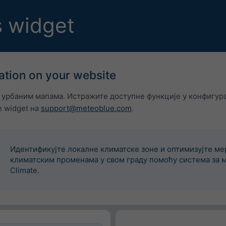
 widget
ation on your website
 урбаним мапама. Истражите доступне функције у конфигура
е widget на
support@meteoblue.com
.
Идентификујте локалне климатске зоне и оптимизујте м
климатским променама у свом граду помоћу система за м
Climate.