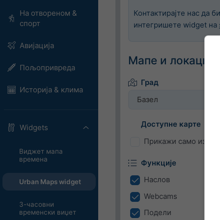
На отвореном &
Контактирајте нас да б
спорт
интегришете widget на
Авијација
Мапе и локација
Пољопривреда
Град
Историја & клима
Базел
Доступне карте
Widgets
Прикажи само изабр
Виджет мапа
времена
Функције
Наслов
Urban Maps widget
Webcams
3-часовни
Подели
временски виџет