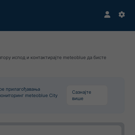
тору испод и контактирајте meteoblue да бисте
ере прилагођавања
Сазнајте
ониторинг meteoblue City
више