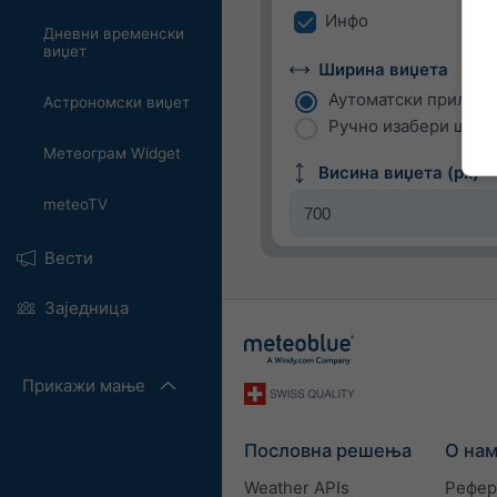
Инфо
Дневни временски
виџет
Ширина виџета
Аутоматски прилаго
Астрономски виџет
Ручно изабери ширин
Метеограм Widget
Висина виџета (px)
meteoTV
Вести
Заједница
Прикажи мање
Пословна решења
О на
Weather APIs
Рефер