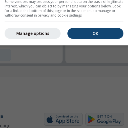
Some vendors may process your personal data on the basis of legitimate
interest, which you can object to by managing your options below. Look
for a link at the bottom of this page or in the site menu to manage or
withdraw consent in privacy and cookie settings.
ди ширину
у (px)
Manage options
OK
ма
енце