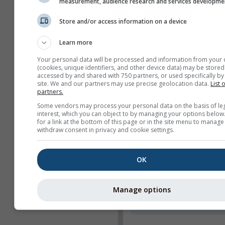
measurement, audience research and services developme
selecionados
Store and/or access information on a device
Características
Título
Learn more
Webcams
Your personal data will be processed and information from your 
(cookies, unique identifiers, and other device data) may be stored
Partilhar
accessed by and shared with 750 partners, or used specifically by 
site. We and our partners may use precise geolocation data.
List 
partners.
Info
Some vendors may process your personal data on the basis of le
interest, which you can object to by managing your options below
Largura do widget
for a link at the bottom of this page or in the site menu to manage
Ajustar a largura
withdraw consent in privacy and cookie settings.
automaticamente
Selecionar a largura
OK
manualmente (px)
Altura do widget (px)
Manage options