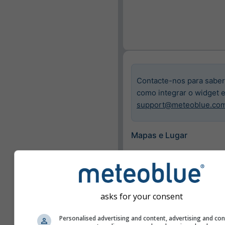
Contacte-nos para saber
como integrar o widget 
support@meteoblue.co
Mapas e Lugar
Cidade
Basileia
asks for your consent
Mapas disponíveis
Mostrar apenas mapa
Personalised advertising and content, advertising and co