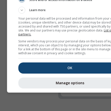
Funcționalități
Antet
Learn more
Webcam-uri
Your personal data will be processed and information from your 
(cookies, unique identifiers, and other device data) may be stored
Partajează
accessed by and shared with 750 partners, or used specifically by 
site. We and our partners may use precise geolocation data.
List 
Info
partners.
Some vendors may process your personal data on the basis of le
Lățimea widget-ului
interest, which you can object to by managing your options below
for a link at the bottom of this page or in the site menu to manage
Ajustează lățimea au
withdraw consent in privacy and cookie settings.
Selectează lățimea m
(px)
OK
Înălțimea widget-ului 
Manage options