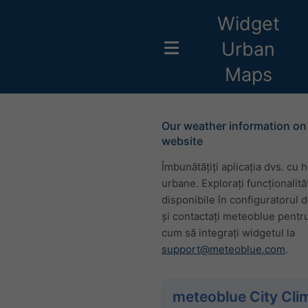
Widget
Urban
Maps
Our weather information on
website
Îmbunătățiți aplicația dvs. cu h
urbane. Explorați funcționalită
disponibile în configuratorul 
și contactați meteoblue pentru
cum să integrați widgetul la
support@meteoblue.com
.
meteoblue City Cli