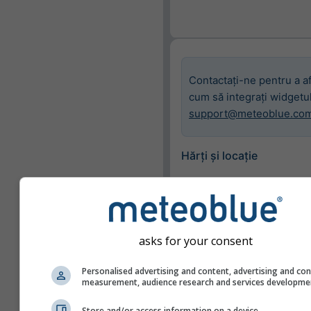
Contactați-ne pentru a af
cum să integrați widgetul
support@meteoblue.co
Hărți și locație
Oraș
Basel
asks for your consent
Hărți disponibile
Afișează doar hărțile
Personalised advertising and content, advertising and co
measurement, audience research and services developme
selectate
Store and/or access information on a device