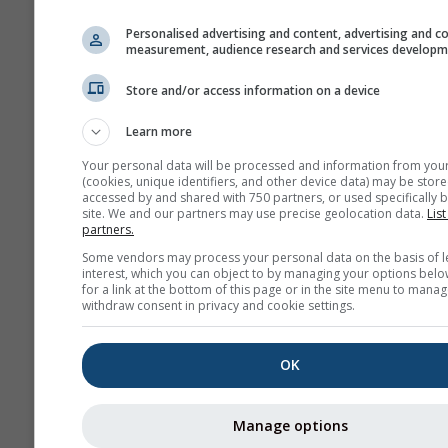
de temperatura y precipitac
mes
Personalised advertising and content, advertising and c
measurement, audience research and services develop
Mes
Store and/or access information on a device
Jan
Feb
Mar
A
Learn more
May
Jun
Jul
Au
Your personal data will be processed and information from you
(cookies, unique identifiers, and other device data) may be store
accessed by and shared with 750 partners, or used specifically b
Sep
Oct
Nov
De
site. We and our partners may use precise geolocation data.
List
partners.
Some vendors may process your personal data on the basis of l
interest, which you can object to by managing your options belo
for a link at the bottom of this page or in the site menu to manag
withdraw consent in privacy and cookie settings.
OK
Manage options