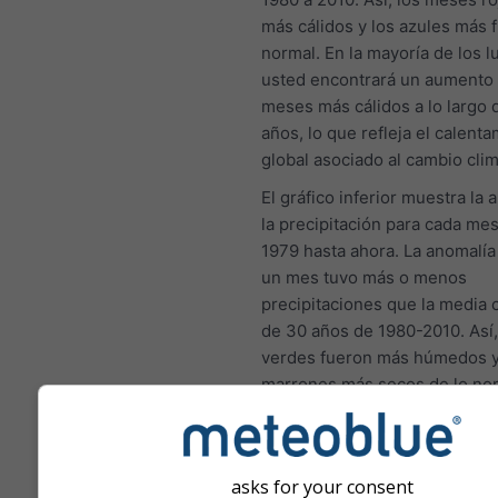
más cálidos y los azules más f
normal. En la mayoría de los l
usted encontrará un aumento 
meses más cálidos a lo largo 
años, lo que refleja el calent
global asociado al cambio clim
El gráfico inferior muestra la
la precipitación para cada me
1979 hasta ahora. La anomalía 
un mes tuvo más o menos
precipitaciones que la media c
de 30 años de 1980-2010. Así
verdes fueron más húmedos y
marrones más secos de lo nor
Cambio climático - Sorède 
asks for your consent