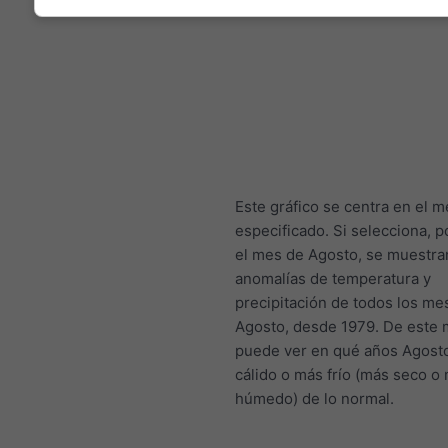
Este gráfico se centra en el m
especificado. Si selecciona, p
el mes de Agosto, se muestra
anomalías de temperatura y
precipitación de todos los me
Agosto, desde 1979. De este 
puede ver en qué años Agost
cálido o más frío (más seco o
húmedo) de lo normal.