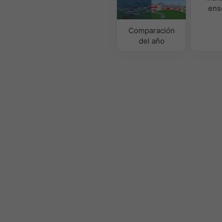
ens
Comparación
del año