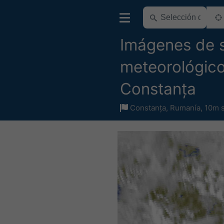
Imágenes de s
meteorológico
Constanța
Constanța
,
Rumanía
,
10m s