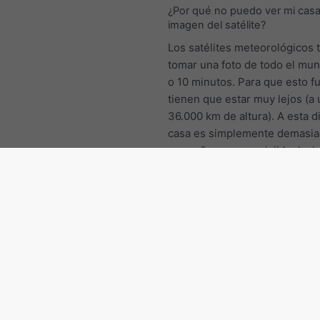
¿Por qué no puedo ver mi casa
imagen del satélite?
Los satélites meteorológicos 
tomar una foto de todo el mu
o 10 minutos. Para que esto f
tienen que estar muy lejos (a
36.000 km de altura). A esta d
casa es simplemente demasi
pequeña para ser visible. La 
satélite que conoces de, por 
Google maps, se tomó desde 
km de distancia, pero sólo se
unas pocas imágenes al año y
cada 5 minutos.
Rumanía: Otras regiones
Vrancea
Vâlcea