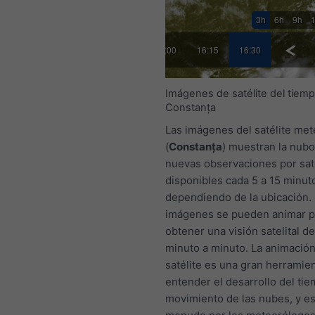
3h
6h
9h
00
15:15
15:30
15:45
16:00
16:15
16:30
Imágenes de satélite del tiemp
Constanța
Las imágenes del satélite met
(
Constanța
) muestran la nubo
nuevas observaciones por saté
disponibles cada 5 a 15 minut
dependiendo de la ubicación.
imágenes se pueden animar p
obtener una visión satelital d
minuto a minuto. La animación
satélite es una gran herramie
entender el desarrollo del tie
movimiento de las nubes, y es 