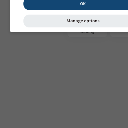
OK
Tér
Manage options
Astronomy
Seeing