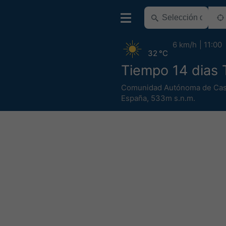
6 km/h
11:00
32 °C
Tiempo 14 dias 
Comunidad Autónoma de Cast
España
,
533m s.n.m.