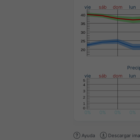
vie
sáb
dom
lun
Preci
vie
sáb
dom
lun
0%
0%
0%
0%
Ayuda
Descargar im