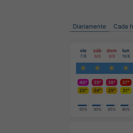
Diariamente
Cada h
vie
sáb
dom
lun
7/8
8/8
9/8
10/8
40°
39°
38°
37°
23°
24°
25°
21°
95%
90%
85%
80%