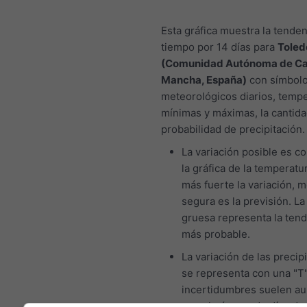
Esta gráfica muestra la tenden
tiempo por 14 días para
Toled
(Comunidad Autónoma de Cas
Mancha, España)
con símbol
meteorológicos diarios, temp
mínimas y máximas, la cantida
probabilidad de precipitación.
La variación posible es co
la gráfica de la temperatur
más fuerte la variación, 
segura es la previsión. La
gruesa representa la ten
más probable.
La variación de las precip
se representa con una "T"
incertidumbres suelen a
con el número de días de