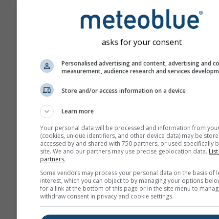
previsión por delante.
La previsión se crea con 
"conjunto" de modelos. V
asks for your consent
modelos ejecutados con
diferentes variables de in
Personalised advertising and content, advertising and c
measurement, audience research and services develop
calculados para estimar la
previsibilidad de la previs
Store and/or access information on a device
Learn more
Más datos meteorológicos
Your personal data will be processed and information from you
(cookies, unique identifiers, and other device data) may be store
accessed by and shared with 750 partners, or used specifically b
site. We and our partners may use precise geolocation data.
List
Mult
partners.
ens
Some vendors may process your personal data on the basis of l
interest, which you can object to by managing your options belo
Previsión
for a link at the bottom of this page or in the site menu to manag
withdraw consent in privacy and cookie settings.
estacional