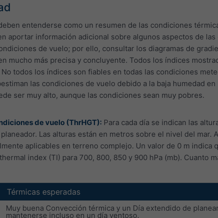
dad
eben entenderse como un resumen de las condiciones térmicas.
n aportar información adicional sobre algunos aspectos de las
ondiciones de vuelo; por ello, consultar los diagramas de gradie
en mucho más precisa y concluyente. Todos los índices mostrad
 No todos los índices son fiables en todas las condiciones mete
estiman las condiciones de vuelo debido a la baja humedad en l
uede ser muy alto, aunque las condiciones sean muy pobres.
ndiciones de vuelo (ThrHGT):
Para cada día se indican las altur
laneador. Las alturas están en metros sobre el nivel del mar. Al
mente aplicables en terreno complejo. Un valor de 0 m indica 
thermal index (TI) para 700, 800, 850 y 900 hPa (mb). Cuanto má
Térmicas esperadas
Muy buena Convección térmica y un Día extendido de planear.
mantenerse incluso en un día ventoso.