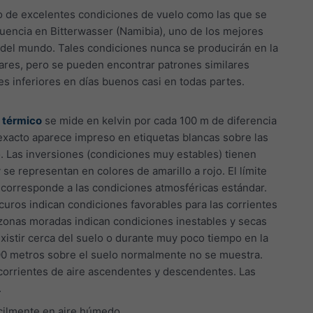
o de excelentes condiciones de vuelo como las que se
uencia en Bitterwasser (Namibia), uno de los mejores
 del mundo. Tales condiciones nunca se producirán en la
gares, pero se pueden encontrar patrones similares
es inferiores en días buenos casi en todas partes.
 térmico
se mide en kelvin por cada 100 m de diferencia
r exacto aparece impreso en etiquetas blancas sobre las
. Las inversiones (condiciones muy estables) tienen
 se representan en colores de amarillo a rojo. El límite
 corresponde a las condiciones atmosféricas estándar.
uros indican condiciones favorables para las corrientes
zonas moradas indican condiciones inestables y secas
istir cerca del suelo o durante muy poco tiempo en la
a 200 metros sobre el suelo normalmente no se muestra.
corrientes de aire ascendentes y descendentes. Las
.
ácilmente en aire húmedo.