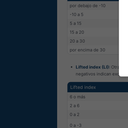
por debajo de -10
-10 a 5
5 a 15
15 a 20
20 a 30
por encima de 30
Lifted index (LI):
Otra med
negativos indican excele
Lifted index
6 o más
2 a 6
0 a 2
0 a -3