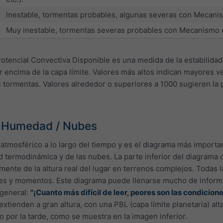
Inestable, tormentas probables, algunas severas con Mecani
Muy inestable, tormentas severas probables con Mecanismo 
otencial Convectiva Disponible es una medida de la estabilidad
 encima de la capa límite. Valores más altos indican mayores 
e tormentas. Valores alrededor o superiores a 1000 sugieren la p
/ Humedad / Nubes
l atmosférico a lo largo del tiempo y es el diagrama más importa
ad termodinámica y de las nubes. La parte inferior del diagrama
amente de la altura real del lugar en terrenos complejos. Todas 
res y momentos. Este diagrama puede llenarse mucho de informaci
 general:
"¡Cuanto más difícil de leer, peores son las condicion
xtienden a gran altura, con una PBL (capa límite planetaria) a
 por la tarde, como se muestra en la imagen inferior.