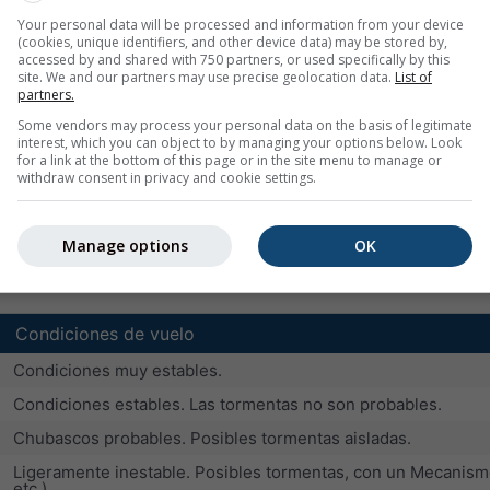
sin térmicas o térmicas débiles
Your personal data will be processed and information from your device
(cookies, unique identifiers, and other device data) may be stored by,
térmicas secas o 1/8 de cúmulos con térmicas moderadas
accessed by and shared with 750 partners, or used specifically by this
site. We and our partners may use precise geolocation data.
List of
buenas condiciones de vuelo
partners.
buenas condiciones de vuelo con chubascos ocasionales
Some vendors may process your personal data on the basis of legitimate
interest, which you can object to by managing your options below. Look
condiciones de vuelo excelentes, pero con probabilidad crec
for a link at the bottom of this page or in the site menu to manage or
withdraw consent in privacy and cookie settings.
más del 60 por ciento de probabilidad de tormentas
Manage options
OK
ida de inestabilidad (valores negativos) o estabilidad (valores 
ntes condiciones de vuelo, pero es probable que se produzcan 
Condiciones de vuelo
Condiciones muy estables.
Condiciones estables. Las tormentas no son probables.
Chubascos probables. Posibles tormentas aisladas.
Ligeramente inestable. Posibles tormentas, con un Mecanismo d
etc.).