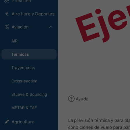
Ej
Previsión
Aire libre y Deportes
Aviación
AIR
Térmicas
Trayectorias
Cross-section
Stueve & Sounding
Ayuda
METAR & TAF
La previsión térmica y para p
Agricultura
condiciones de vuelo para par