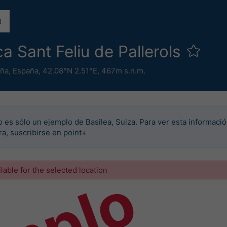
ca Sant Feliu de Pallerols
uña
,
España
,
42.08°N 2.51°E,
467m s.n.m.
o es sólo un ejemplo de Basilea, Suiza. Para ver esta informació
rra, suscribirse en point+
ilable for the selected location