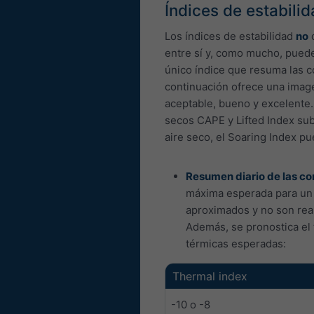
Índices de estabili
Los índices de estabilidad
no
d
entre sí y, como mucho, puede
único índice que resuma las c
continuación ofrece una imag
aceptable, bueno y excelente.
secos CAPE y Lifted Index sub
aire seco, el Soaring Index p
Resumen diario de las co
máxima esperada para un p
aproximados y no son real
Además, se pronostica el 
térmicas esperadas:
Thermal index
-10 o -8