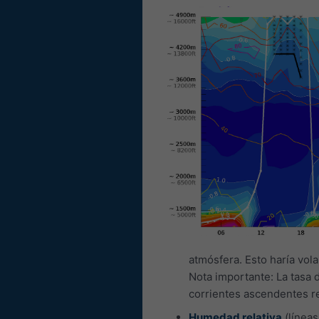
atmósfera. Esto haría vol
Nota importante: La tasa
corrientes ascendentes 
Humedad relativa
(líneas