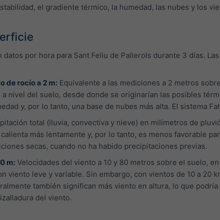
estabilidad, el gradiente térmico, la humedad, las nubes y los vi
erficie
atos por hora para Sant Feliu de Pallerols durante 3 días. Las 
 de rocío a 2 m:
Equivalente a las mediciones a 2 metros sobre 
e a nivel del suelo, desde donde se originarían las posibles té
edad y, por lo tanto, una base de nubes más alta. El sistema Fa
pitación total (lluvia, convectiva y nieve) en milímetros de pl
calienta más lentamente y, por lo tanto, es menos favorable par
ciones secas, cuando no ha habido precipitaciones previas.
80 m:
Velocidades del viento a 10 y 80 metros sobre el suelo, en
n viento leve y variable. Sin embargo, con vientos de 10 a 20 k
lmente también significan más viento en altura, lo que podría p
zalladura del viento.