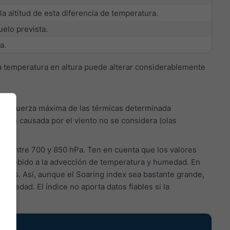
 altitud de esta diferencia de temperatura.
elo prevista.
a.
la temperatura en altura puede alterar considerablemente
 la fuerza máxima de las térmicas determinada
nsión causada por el viento no se considera (olas
ad entre 700 y 850 hPa. Ten en cuenta que los valores
tos debido a la advección de temperatura y humedad. En
eños. Así, aunque el Soaring index sea bastante grande,
humedad. El índice no aporta datos fiables si la