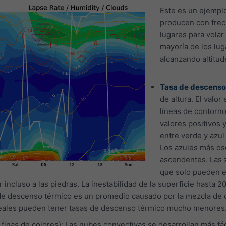
Este es un ejempl
producen con frec
lugares para volar
mayoría de los lu
alcanzando altitud
Tasa de descenso
de altura. El valo
líneas de contorno
valores positivos y
entre verde y azul
Los azules más osc
ascendentes. Las 
que solo pueden ex
ar incluso a las piedras. La inestabilidad de la superficie hast
 de descenso térmico es un promedio causado por la mezcla de 
reales pueden tener tasas de descenso térmico mucho menores
 finas de colores): Las nubes convectivas se desarrollan más f