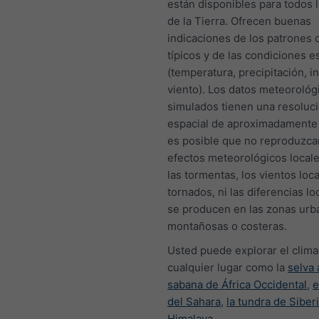
están disponibles para todos 
de la Tierra. Ofrecen buenas
indicaciones de los patrones 
típicos y de las condiciones 
(temperatura, precipitación, i
viento). Los datos meteorológ
simulados tienen una resoluc
espacial de aproximadamente
es posible que no reproduzca
efectos meteorológicos local
las tormentas, los vientos loca
tornados, ni las diferencias l
se producen en las zonas urb
montañosas o costeras.
Usted puede explorar el clima
cualquier lugar como la
selva
sabana de África Occidental
,
e
del Sahara
,
la tundra de Siber
Himalaya
.