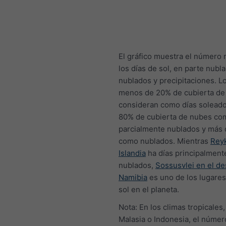
El gráfico muestra el número
los días de sol, en parte nubl
nublados y precipitaciones. L
menos de 20% de cubierta de
consideran como días soleado
80% de cubierta de nubes co
parcialmente nublados y más 
como nublados. Mientras
Reyk
Islandia
ha días principalment
nublados,
Sossusvlei en el de
Namibia
es uno de los lugare
sol en el planeta.
Nota: En los climas tropicales
Malasia o Indonesia, el númer