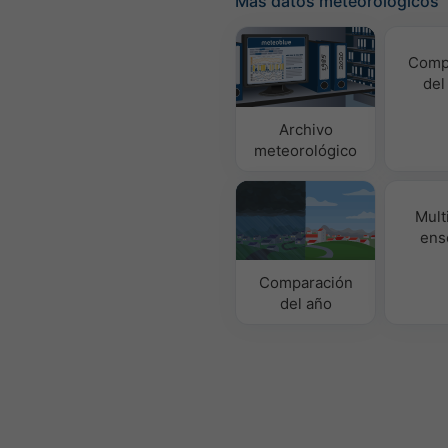
Más datos meteorológicos
Comp
del
Archivo
meteorológico
Mult
ens
Comparación
del año