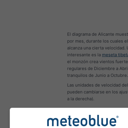
El diagrama de Alicante muest
por mes, durante los cuales el
alcanza una cierta velocidad.
interesante es la
meseta tibet
el monzón crea vientos fuerte
regulares de Diciembre a Abril
tranquilos de Junio a Octubre.
Las unidades de velocidad del
pueden cambiarse en los ajust
a la derecha).
Rosa de los ventos