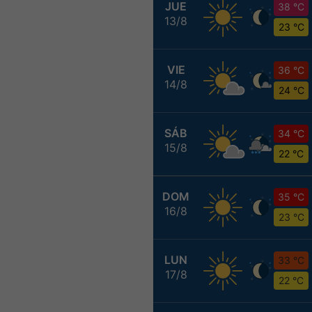
JUE
38 °C
13/8
23 °C
VIE
36 °C
14/8
24 °C
SÁB
34 °C
15/8
22 °C
DOM
35 °C
16/8
23 °C
LUN
33 °C
17/8
22 °C