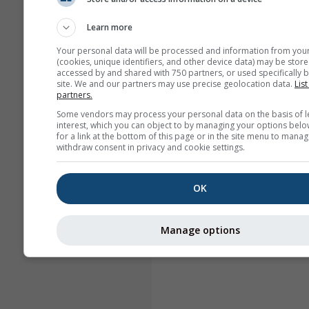
Learn more
Your personal data will be processed and information from you
(cookies, unique identifiers, and other device data) may be store
accessed by and shared with 750 partners, or used specifically b
site. We and our partners may use precise geolocation data.
List
partners.
Some vendors may process your personal data on the basis of l
interest, which you can object to by managing your options belo
for a link at the bottom of this page or in the site menu to manag
withdraw consent in privacy and cookie settings.
OK
Manage options