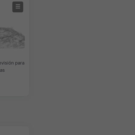
evisión para
las