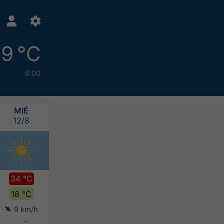
19 °C
6:00
MIÉ
JUE
VIE
SÁB
12/8
13/8
14/8
15/8
34 °C
31 °C
31 °C
31 °C
18 °C
17 °C
17 °C
18 °C
9 km/h
3 km/h
5 km/h
6 km/h
-
-
-
-