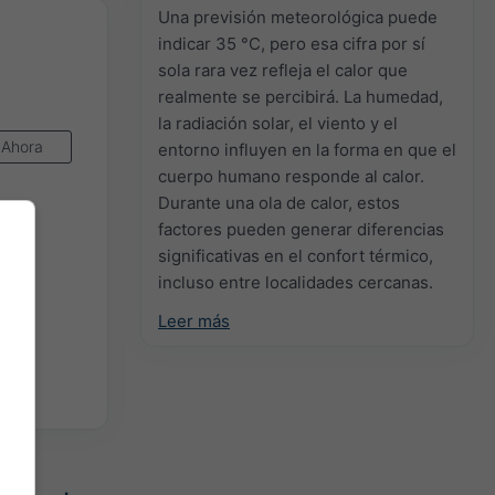
Una previsión meteorológica puede
indicar 35 °C, pero esa cifra por sí
sola rara vez refleja el calor que
realmente se percibirá. La humedad,
la radiación solar, el viento y el
Ahora
entorno influyen en la forma en que el
cuerpo humano responde al calor.
Durante una ola de calor, estos
factores pueden generar diferencias
significativas en el confort térmico,
incluso entre localidades cercanas.
Leer más