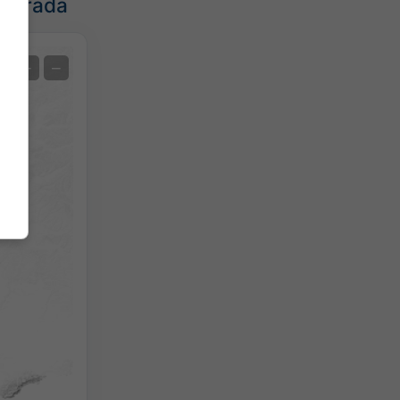
mporada
Previsión de extremos
+
−
Mediciones de temperatura
Auto (NEMSGLOBAL Global)
Screenshot
©