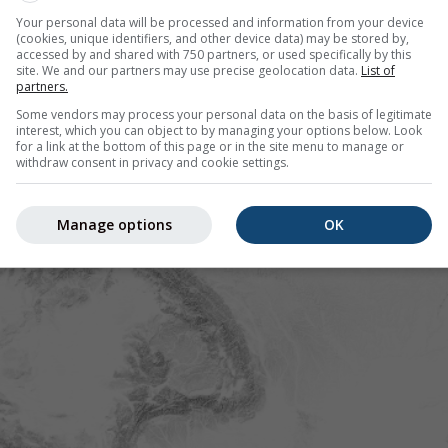
Tiempo inusualmente caluroso para la te
Your personal data will be processed and information from your device
(cookies, unique identifiers, and other device data) may be stored by,
accessed by and shared with 750 partners, or used specifically by this
site. We and our partners may use precise geolocation data.
List of
partners.
Some vendors may process your personal data on the basis of legitimate
interest, which you can object to by managing your options below. Look
for a link at the bottom of this page or in the site menu to manage or
withdraw consent in privacy and cookie settings.
Manage options
OK