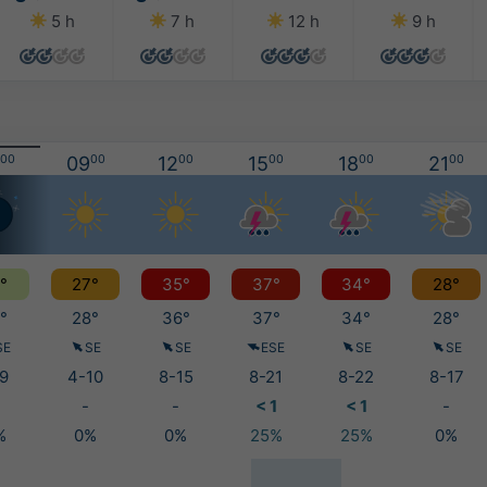
5 h
7 h
12 h
9 h
00
09
00
12
00
15
00
18
00
21
00
°
27°
35°
37°
34°
28°
°
28°
36°
37°
34°
28°
SE
SE
SE
ESE
SE
SE
9
4-10
8-15
8-21
8-22
8-17
-
-
< 1
< 1
-
%
0%
0%
25%
25%
0%