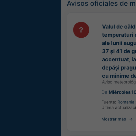
Avisos oficiales de 
Valul de căld
temperaturi 
ale lunii aug
37 și 41 de g
accentuat, i
depăși pragul
cu minime de
Aviso meteorológ
De
Miércoles 1
Fuente:
Romania: 
Última actualizac
Mostrar más