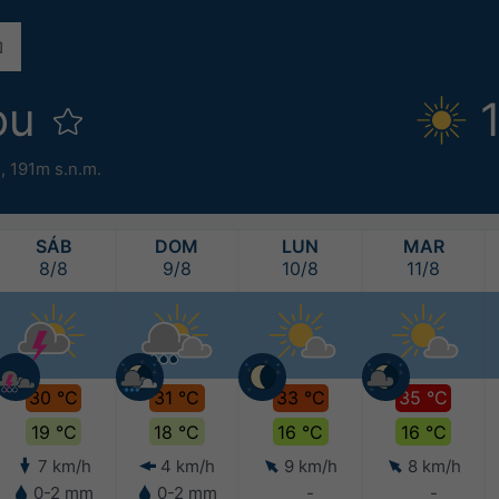
ou
E,
191m s.n.m.
SÁB
DOM
LUN
MAR
8/8
9/8
10/8
11/8
30 °C
31 °C
33 °C
35 °C
19 °C
18 °C
16 °C
16 °C
7 km/h
4 km/h
9 km/h
8 km/h
0-2 mm
0-2 mm
-
-