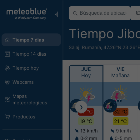
Tiempo Jib
Tiempo 7 dias
Sălaj
,
Rumanía
,
47.26°N 23.26°
Tiempo 14 dias
Tiempo hoy
JUE
VIE
Hoy
Mañana
Webcams
Mapas
meteorológicos
❯
37 °C
32 °C
Productos
19 °C
21 °C
13 km/h
9 km/h
0-2 mm
0-5 mm