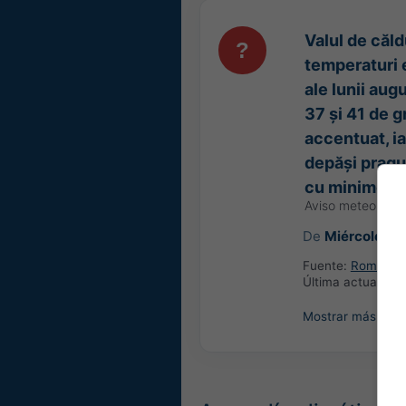
Valul de căld
temperaturi 
ale lunii aug
37 și 41 de g
accentuat, i
depăși pragul
cu minime de
Aviso meteorológ
De
Miércoles 1
Fuente:
Romania: 
Última actualizac
Mostrar más