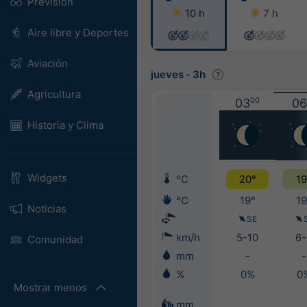
Previsión
10 h
7 h
Aire libre y Deportes
Aviación
jueves
-
3h
Agricultura
03
00
06
Historia y Clima
Widgets
°C
20°
19
°C
19°
19
Noticias
SE
km/h
5-10
6-
Comunidad
mm
-
-
%
0%
0
Mostrar menos
mm