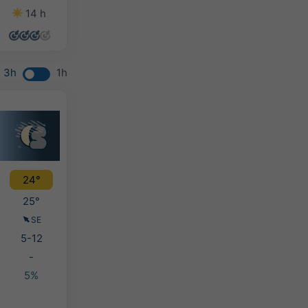
14 h
14 h
14 h
10 h
3h
1h
24°
25°
SE
5-12
-
5%