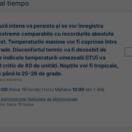
mal tiempo
ură intens va persista și se vor înregistra
extreme comparabile cu recordurile absolute
ust. Temperaturile maxime vor fi cuprinse între
rade. Disconfortul termic va fi deosebit de
ar indicele temperatură-umezeală (ITU) va
 critic de 80 de unități. Nopțile vor fi tropicale,
 până la 25-26 de grade.
ico extremo
0:00
(hace 19 horas)
Hasta
Mañana
10:00
(en 1 día)
Administratiei Nationale de Meteorologie
ión:
hace 19 horas