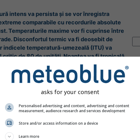
ură intens va persista și se vor înregistra
extreme comparabile cu recordurile absolute
ust. Temperaturile maxime vor fi cuprinse între
rade. Disconfortul termic va fi deosebit de
ar indicele temperatură-umezeală (ITU) va
 critic de 80 de unități. Noaptea va fi tropicală
 până la 25-26 de grade.
ico extremo
0:00
(hace 19 horas)
Hasta
Hoy
10:00
(en 4 horas)
asks for your consent
Administratiei Nationale de Meteorologie
ión:
hace 1 día
Personalised advertising and content, advertising and content
measurement, audience research and services development
Store and/or access information on a device
Learn more