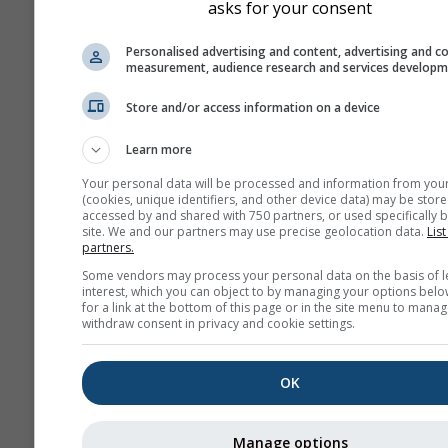
asks for your consent
Personalised advertising and content, advertising and c
measurement, audience research and services develop
Store and/or access information on a device
Learn more
Your personal data will be processed and information from you
(cookies, unique identifiers, and other device data) may be store
accessed by and shared with 750 partners, or used specifically b
site. We and our partners may use precise geolocation data.
List
partners.
Some vendors may process your personal data on the basis of l
interest, which you can object to by managing your options belo
for a link at the bottom of this page or in the site menu to manag
withdraw consent in privacy and cookie settings.
OK
Manage options