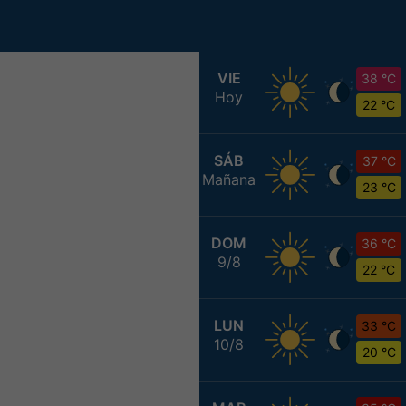
VIE
38 °C
Hoy
22 °C
SÁB
37 °C
Mañana
23 °C
DOM
36 °C
9/8
22 °C
LUN
33 °C
10/8
20 °C