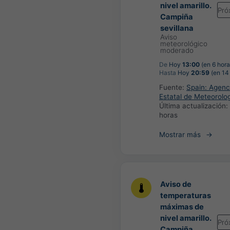
nivel amarillo.
Pró
Campiña
sevillana
Aviso
meteorológico
moderado
De
Hoy
13:00
(en 6 hora
Hasta
Hoy
20:59
(en 14
Fuente:
Spain: Agenc
Estatal de Meteorolo
Última actualización:
horas
Mostrar más
Aviso de
temperaturas
máximas de
nivel amarillo.
Pró
Campiña