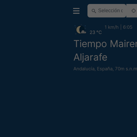
1 km/h
6:05
23 °C
Tiempo Maire
Aljarafe
Andalucía
,
España
,
70m s.n.m