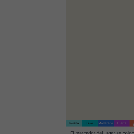
llovizna
Leve
Moderado
Fuerte
El marcador del lugar se colo