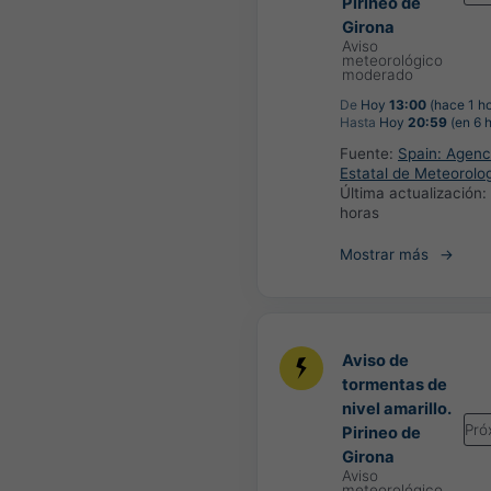
Pirineo de
Girona
Aviso
meteorológico
moderado
De
Hoy
13:00
(hace 1 ho
Hasta
Hoy
20:59
(en 6 
Fuente:
Spain: Agenc
Estatal de Meteorolo
Última actualización:
horas
Mostrar más
Aviso de
tormentas de
nivel amarillo.
Pró
Pirineo de
Girona
Aviso
meteorológico