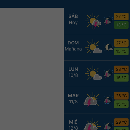
SÁB
27 °C
Hoy
13 °C
DOM
27 °C
Mañana
15 °C
LUN
28 °C
10/8
15 °C
MAR
28 °C
11/8
15 °C
MIÉ
29 °C
12/8