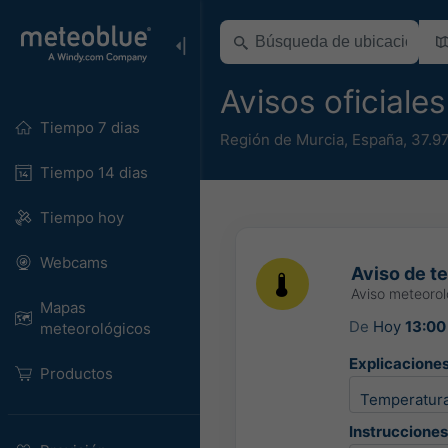
Avisos oficiale
Tiempo 7 dias
Región de Murcia
,
España
,
37.9
Tiempo 14 dias
Tiempo hoy
Webcams
Aviso de t
Aviso meteoro
Mapas
De
Hoy
13:00
meteorológicos
Explicaciones
Productos
Temperatura
Instrucciones