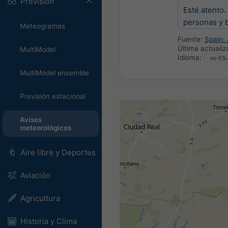
Previsión
Esté atento
personas y 
Meteogramas
Fuente:
Spain:
Última actualiz
MultiModel
Idioma:
MultiModel ensemble
Previsión estacional
Avisos
meteorológicos
Aire libre y Deportes
Aviación
Agricultura
Historia y Clima