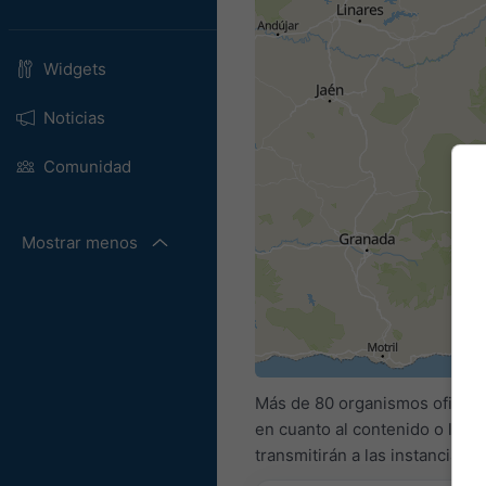
Widgets
Noticias
Comunidad
Mostrar menos
Más de 80 organismos oficial
en cuanto al contenido o la n
transmitirán a las instancias 