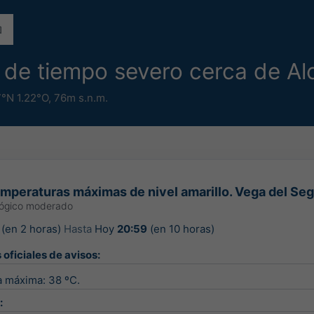
s de tiempo severo cerca de Alc
7°N 1.22°O,
76m s.n.m.
emperaturas máximas de nivel amarillo. Vega del Se
lógico moderado
(en 2 horas)
Hasta
Hoy
20:59
(en 10 horas)
 oficiales de avisos:
 máxima: 38 ºC.
: