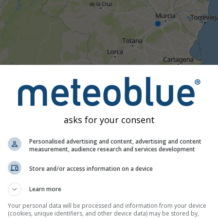
asks for your consent
Personalised advertising and content, advertising and content
measurement, audience research and services development
All
<24h
24-48h
>48h
Store and/or access information on a device
es de todo el mundo proporcionan avisos de tiempo severo a 
Learn more
aturaleza de los avisos. Cuestiones y problemas se pueden com
correspondientes.
Your personal data will be processed and information from your device
(cookies, unique identifiers, and other device data) may be stored by,